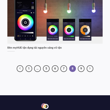
Đèn myHUE tận dụng tài nguyên sáng vô tận
1
…
5
6
7
8
9