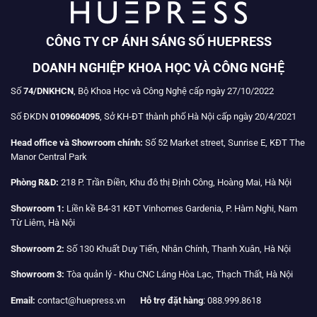
CÔNG TY CP ÁNH SÁNG SỐ HUEPRESS
DOANH NGHIỆP KHOA HỌC VÀ CÔNG NGHỆ
Số
74/DNKHCN
, Bộ Khoa Học và Công Nghệ cấp ngày 27/10/2022
Số ĐKDN
0109604095
, Sở KH-ĐT thành phố Hà Nội cấp ngày 20/4/2021
Head office và Showroom chính:
Số 52 Market street, Sunrise E, KĐT The
Manor Central Park
Phòng R&D:
218 P. Trần Điền, Khu đô thị Định Công, Hoàng Mai, Hà Nội
Showroom 1:
Liền kề B4-31 KĐT Vinhomes Gardenia, P. Hàm Nghi, Nam
Từ Liêm, Hà Nội
Showroom 2:
Số 130 Khuất Duy Tiến, Nhân Chính, Thanh Xuân, Hà Nội
Showroom 3:
Tòa quản lý - Khu CNC Láng Hòa Lạc, Thạch Thất, Hà Nội
Email:
contact@huepress.vn
Hỗ trợ đặt hàng
: 088.999.8618