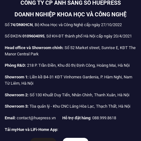
CÔNG TY CP ÁNH SÁNG SỐ HUEPRESS
DOANH NGHIỆP KHOA HỌC VÀ CÔNG NGHỆ
Số
74/DNKHCN
, Bộ Khoa Học và Công Nghệ cấp ngày 27/10/2022
Số ĐKDN
0109604095
, Sở KH-ĐT thành phố Hà Nội cấp ngày 20/4/2021
Head office và Showroom chính:
Số 52 Market street, Sunrise E, KĐT The
Manor Central Park
Phòng R&D:
218 P. Trần Điền, Khu đô thị Định Công, Hoàng Mai, Hà Nội
Showroom 1:
Liền kề B4-31 KĐT Vinhomes Gardenia, P. Hàm Nghi, Nam
Từ Liêm, Hà Nội
Showroom 2:
Số 130 Khuất Duy Tiến, Nhân Chính, Thanh Xuân, Hà Nội
Showroom 3:
Tòa quản lý - Khu CNC Láng Hòa Lạc, Thạch Thất, Hà Nội
Email:
contact@huepress.vn
Hỗ trợ đặt hàng
: 088.999.8618
Tải myHue và LiFi-Home App
: