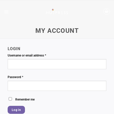
Skip
to
content
MY ACCOUNT
LOGIN
Required
Username or email address
*
Required
Password
*
Remember me
Log in