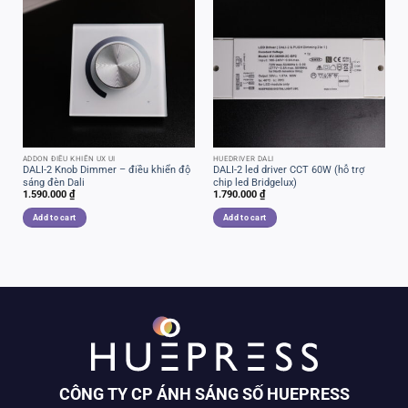
ADDON ĐIỀU KHIỂN UX UI
HUEDRIVER DALI
DALI-2 Knob Dimmer – điều khiển độ
DALI-2 led driver CCT 60W (hỗ trợ
sáng đèn Dali
chip led Bridgelux)
1.590.000
₫
1.790.000
₫
Add to cart
Add to cart
CÔNG TY CP ÁNH SÁNG SỐ HUEPRESS