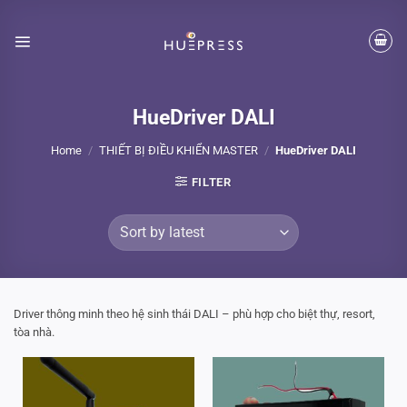
Skip
to
content
HueDriver DALI
Home
/
THIẾT BỊ ĐIỀU KHIỂN MASTER
/
HueDriver DALI
FILTER
Driver thông minh theo hệ sinh thái DALI – phù hợp cho biệt thự, resort,
tòa nhà.