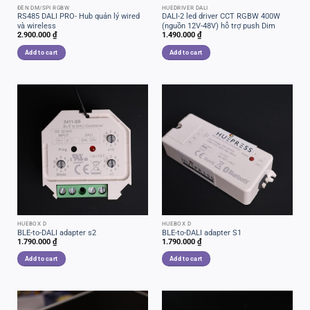
ĐÈN DM/SPI RGBW
HUEDRIVER DALI
RS485 DALI PRO- Hub quản lý wired
DALI-2 led driver CCT RGBW 400W
và wireless
(nguồn 12V-48V) hỗ trợ push Dim
2.900.000
₫
1.490.000
₫
Add to cart
Add to cart
HUEBOX D
HUEBOX D
BLE-to-DALI adapter s2
BLE-to-DALI adapter S1
1.790.000
₫
1.790.000
₫
Add to cart
Add to cart