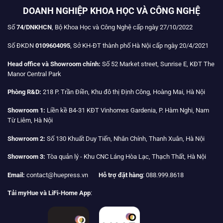
DOANH NGHIỆP KHOA HỌC VÀ CÔNG NGHỆ
Số
74/DNKHCN
, Bộ Khoa Học và Công Nghệ cấp ngày 27/10/2022
Số ĐKDN
0109604095
, Sở KH-ĐT thành phố Hà Nội cấp ngày 20/4/2021
Head office và Showroom chính:
Số 52 Market street, Sunrise E, KĐT The
Manor Central Park
Phòng R&D:
218 P. Trần Điền, Khu đô thị Định Công, Hoàng Mai, Hà Nội
Showroom 1:
Liền kề B4-31 KĐT Vinhomes Gardenia, P. Hàm Nghi, Nam
Từ Liêm, Hà Nội
Showroom 2:
Số 130 Khuất Duy Tiến, Nhân Chính, Thanh Xuân, Hà Nội
Showroom 3:
Tòa quản lý - Khu CNC Láng Hòa Lạc, Thạch Thất, Hà Nội
Email:
contact@huepress.vn
Hỗ trợ đặt hàng
: 088.999.8618
Tải myHue và LiFi-Home App
: