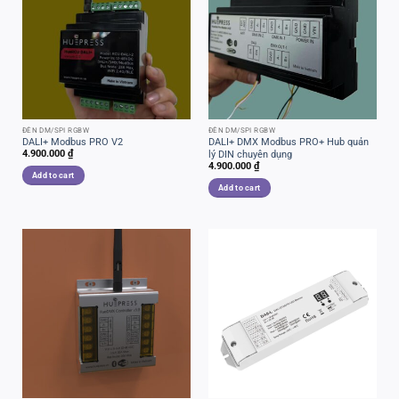
ĐÈN DM/SPI RGBW
ĐÈN DM/SPI RGBW
DALI+ Modbus PRO V2
DALI+ DMX Modbus PRO+ Hub quản
4.900.000
₫
lý DIN chuyên dụng
4.900.000
₫
Add to cart
Add to cart