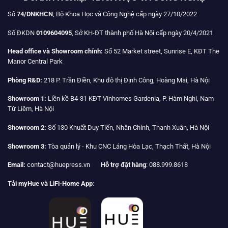
Số
74/DNKHCN
, Bộ Khoa Học và Công Nghệ cấp ngày 27/10/2022
Số ĐKDN
0109604095
, Sở KH-ĐT thành phố Hà Nội cấp ngày 20/4/2021
Head office và Showroom chính:
Số 52 Market street, Sunrise E, KĐT The
Manor Central Park
Phòng R&D:
218 P. Trần Điền, Khu đô thị Định Công, Hoàng Mai, Hà Nội
Showroom 1:
Liền kề B4-31 KĐT Vinhomes Gardenia, P. Hàm Nghi, Nam
Từ Liêm, Hà Nội
Showroom 2:
Số 130 Khuất Duy Tiến, Nhân Chính, Thanh Xuân, Hà Nội
Showroom 3:
Tòa quản lý - Khu CNC Láng Hòa Lạc, Thạch Thất, Hà Nội
Email:
contact@huepress.vn
Hỗ trợ đặt hàng
: 088.999.8618
Tải myHue và LiFi-Home App
: