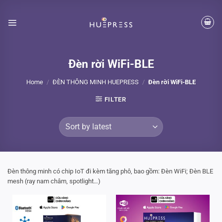
Skip
to
content
Đèn rời WiFi-BLE
Home
/
ĐÈN THÔNG MINH HUEPRESS
/
Đèn rời WiFi-BLE
FILTER
Đèn thông minh có chip IoT đi kèm tăng phô, bao gồm: Đèn WiFi; Đèn BLE
mesh (ray nam châm, spotlight…)