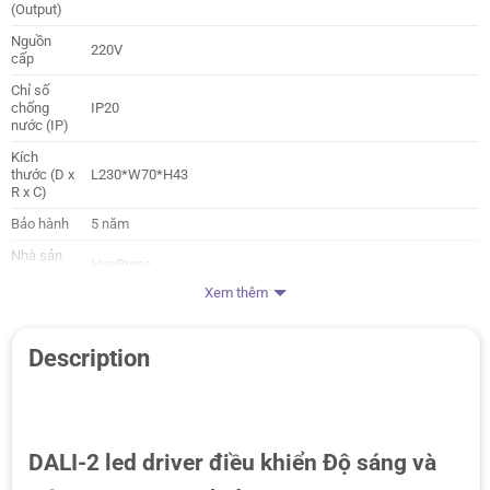
(Output)
Nguồn
220V
cấp
Chỉ số
chống
IP20
nước (IP)
Kích
thước (D x
L230*W70*H43
R x C)
Bảo hành
5 năm
Nhà sản
HuePress
xuất
Xem thêm
Description
DALI-2 led driver điều khiển Độ sáng và