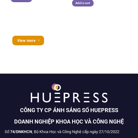
Add to cart
View more
CÔNG TY CP ÁNH SÁNG SỐ HUEPRESS
DOANH NGHIỆP KHOA HỌC VÀ CÔNG NGHỆ
Số
74/DNKHCN
, Bộ Khoa Học và Công Nghệ cấp ngày 27/10/2022