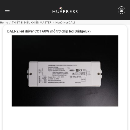
Skip
to
content
Home
/
THIẾT BỊ ĐIỀU KHIỂN MASTER
/
HueDriver DALI
DALI-2 led driver CCT 60W (hỗ trợ chip led Bridgelux)