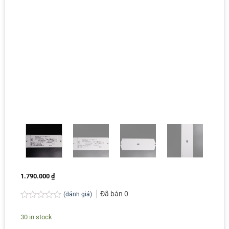
1.790.000
₫
Đã bán
0
(đánh giá)
Rated
0.0
30 in stock
out