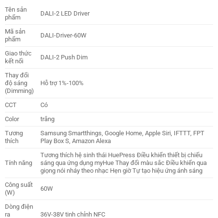
Tên sản
DALI-2 LED Driver
phẩm
Mã sản
DALI-Driver-60W
phẩm
Giao thức
DALI-2 Push Dim
kết nối
Thay đổi
độ sáng
Hỗ trợ 1%-100%
(Dimming)
CCT
Có
Color
trắng
Tương
Samsung Smartthings, Google Home, Apple Siri, IFTTT, FPT
thích
Play Box S, Amazon Alexa
Tương thích hệ sinh thái HuePress Điều khiển thiết bị chiếu
Tính năng
sáng qua ứng dụng myHue Thay đổi màu sắc Điều khiển qua
giọng nói nháy theo nhạc Hẹn giờ Tự tạo hiệu ứng ánh sáng
Công suất
60W
(W)
Dòng điện
ra
36V-38V tinh chỉnh NFC