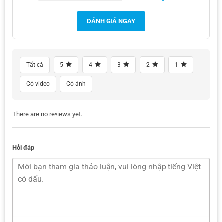
ĐÁNH GIÁ NGAY
Tất cả
5
4
3
2
1
Có video
Có ảnh
There are no reviews yet.
Hỏi đáp