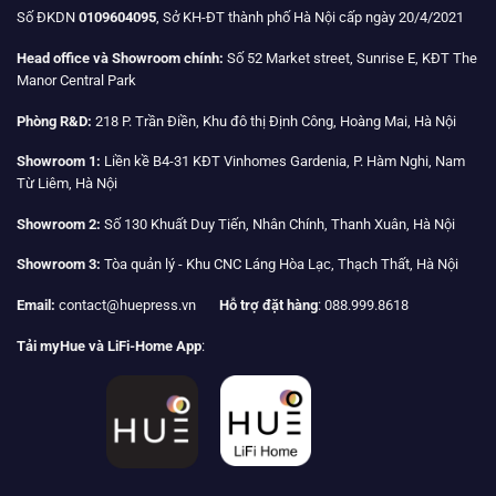
Số ĐKDN
0109604095
, Sở KH-ĐT thành phố Hà Nội cấp ngày 20/4/2021
Head office và Showroom chính:
Số 52 Market street, Sunrise E, KĐT The
Manor Central Park
Phòng R&D:
218 P. Trần Điền, Khu đô thị Định Công, Hoàng Mai, Hà Nội
Showroom 1:
Liền kề B4-31 KĐT Vinhomes Gardenia, P. Hàm Nghi, Nam
Từ Liêm, Hà Nội
Showroom 2:
Số 130 Khuất Duy Tiến, Nhân Chính, Thanh Xuân, Hà Nội
Showroom 3:
Tòa quản lý - Khu CNC Láng Hòa Lạc, Thạch Thất, Hà Nội
Email:
contact@huepress.vn
Hỗ trợ đặt hàng
: 088.999.8618
Tải myHue và LiFi-Home App
: