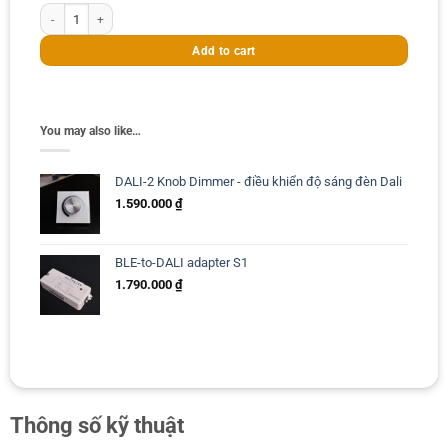
of
DALI-2 led driver CCT 60W (hỗ trợ chip led Bridgelux) quantity
5
Add to cart
You may also like…
DALI-2 Knob Dimmer - điều khiển độ sáng đèn Dali
1.590.000
₫
BLE-to-DALI adapter S1
1.790.000
₫
Thông số kỹ thuật