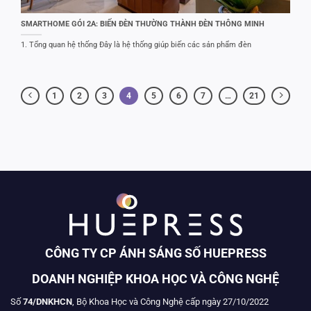
SMARTHOME GÓI 2A: BIẾN ĐÈN THƯỜNG THÀNH ĐÈN THÔNG MINH
1. Tổng quan hệ thống Đây là hệ thống giúp biến các sản phẩm đèn
1
2
3
4
5
6
7
…
21
CÔNG TY CP ÁNH SÁNG SỐ HUEPRESS
DOANH NGHIỆP KHOA HỌC VÀ CÔNG NGHỆ
Số
74/DNKHCN
, Bộ Khoa Học và Công Nghệ cấp ngày 27/10/2022