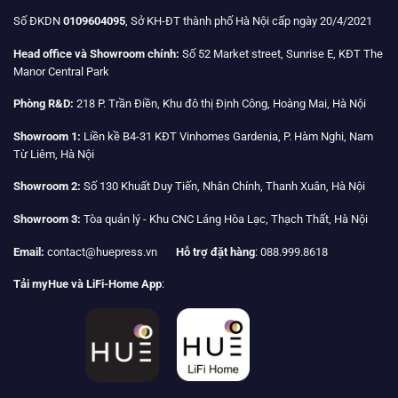
Số ĐKDN
0109604095
, Sở KH-ĐT thành phố Hà Nội cấp ngày 20/4/2021
Head office và Showroom chính:
Số 52 Market street, Sunrise E, KĐT The
Manor Central Park
Phòng R&D:
218 P. Trần Điền, Khu đô thị Định Công, Hoàng Mai, Hà Nội
Showroom 1:
Liền kề B4-31 KĐT Vinhomes Gardenia, P. Hàm Nghi, Nam
Từ Liêm, Hà Nội
Showroom 2:
Số 130 Khuất Duy Tiến, Nhân Chính, Thanh Xuân, Hà Nội
Showroom 3:
Tòa quản lý - Khu CNC Láng Hòa Lạc, Thạch Thất, Hà Nội
Email:
contact@huepress.vn
Hỗ trợ đặt hàng
: 088.999.8618
Tải myHue và LiFi-Home App
: