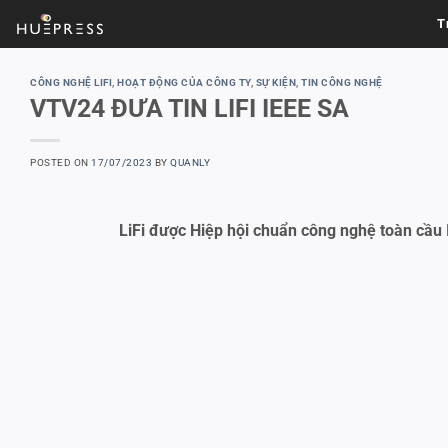
Skip
T
to
content
CÔNG NGHỆ LIFI
,
HOẠT ĐỘNG CỦA CÔNG TY
,
SỰ KIỆN
,
TIN CÔNG NGHỆ
VTV24 ĐƯA TIN LIFI IEEE SA
POSTED ON
17/07/2023
BY
QUANLY
LiFi được Hiệp hội chuẩn công nghệ toàn cầu