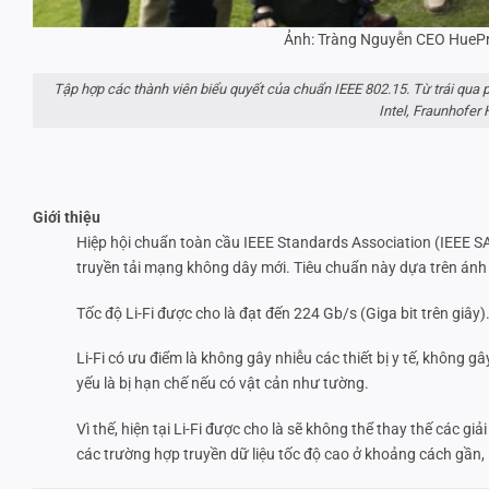
Ảnh: Tràng Nguyễn CEO HuePre
Tập hợp các thành viên biểu quyết của chuẩn IEEE 802.15. Từ trái qua
Intel, Fraunhofer
Giới thiệu
Hiệp hội chuẩn toàn cầu IEEE Standards Association (IEEE S
truyền tải mạng không dây mới. Tiêu chuẩn này dựa trên ánh s
Tốc độ Li-Fi được cho là đạt đến 224 Gb/s (Giga bit trên giây
Li-Fi có ưu điểm là không gây nhiễu các thiết bị y tế, không g
yếu là bị hạn chế nếu có vật cản như tường.
Vì thế, hiện tại Li-Fi được cho là sẽ không thể thay thế các g
các trường hợp truyền dữ liệu tốc độ cao ở khoảng cách gần, 