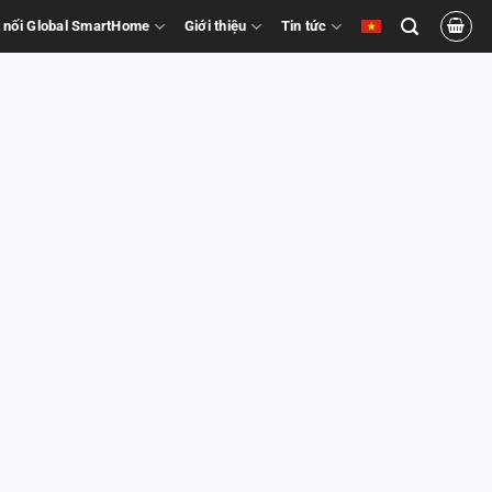
 nối Global SmartHome
Giới thiệu
Tin tức