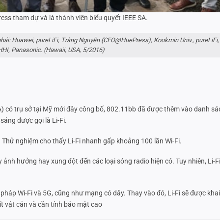
ss tham dự và là thành viên biểu quyết IEEE SA.
 phải: Huawei, pureLiFi, Tràng Nguyễn (CEO@HuePress), Kookmin Univ., pureLiFi,
 HHI, Panasonic. (Hawaii, USA, 5/2016)
A) có trụ sở tại Mỹ mới đây công bố, 802.11bb đã được thêm vào danh s
áng được gọi là Li-Fi.
). Thử nghiệm cho thấy Li-Fi nhanh gấp khoảng 100 lần Wi-Fi.
ây ảnh hưởng hay xung đột đến các loại sóng radio hiện có. Tuy nhiên, Li-Fi
iải pháp Wi-Fi và 5G, cũng như mạng có dây. Thay vào đó, Li-Fi sẽ được kha
ít vật cản và cần tính bảo mật cao