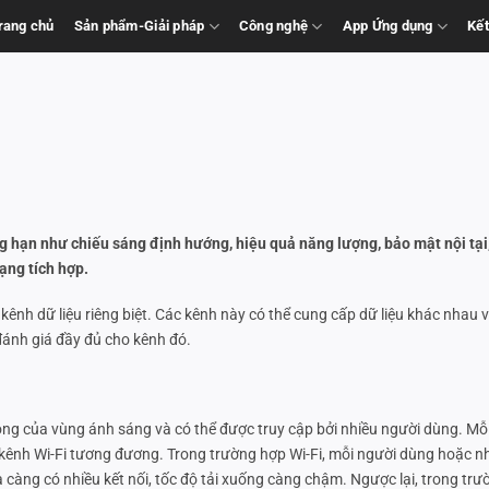
rang chủ
Sản phẩm-Giải pháp
Công nghệ
App Ứng dụng
Kết
ng hạn như chiếu sáng định hướng, hiệu quả năng lượng, bảo mật nội tại
ạng tích hợp.
kênh dữ liệu riêng biệt. Các kênh này có thể cung cấp dữ liệu khác nhau 
đánh giá đầy đủ cho kênh đó.
ộng của vùng ánh sáng và có thể được truy cập bởi nhiều người dùng. Mỗ
t kênh Wi-Fi tương đương. Trong trường hợp Wi-Fi, mỗi người dùng hoặc 
à càng có nhiều kết nối, tốc độ tải xuống càng chậm. Ngược lại, trong tr