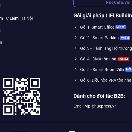
HueCafe.vn
i
Gói giải pháp LiFi Buildi
m Từ Liêm, Hà Nội
Gói 1 -Smart Office
i
Gói 2 - Smart Parking
ội
Gói 3 - Hành lang Hội trường
Gói 4 - DMX tòa nhà
Gói 5 - Smart Room Villa
Gói 6- Điều hòa VRV tòa nhà
Dành cho đối tác B2B:
Email: vip@huepress.vn