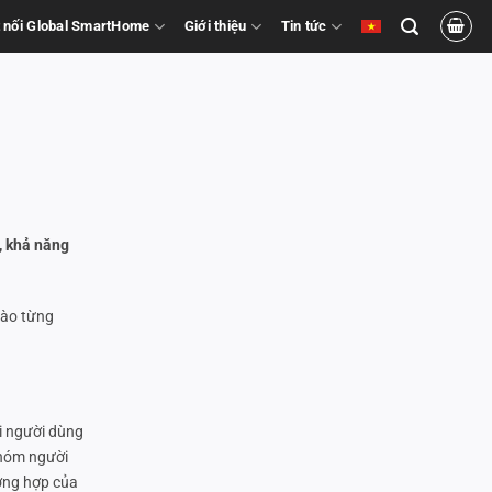
 nối Global SmartHome
Giới thiệu
Tin tức
, khả năng
vào từng
i người dùng
nhóm người
ường hợp của