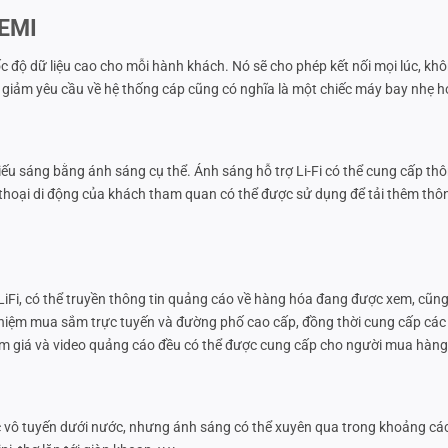
 EMI
ốc độ dữ liệu cao cho mỗi hành khách. Nó sẽ cho phép kết nối mọi lúc, khô
ệc giảm yêu cầu về hệ thống cáp cũng có nghĩa là một chiếc máy bay nhẹ h
ếu sáng bằng ánh sáng cụ thể. Ánh sáng hỗ trợ Li-Fi có thể cung cấp thô
thoại di động của khách tham quan có thể được sử dụng để tải thêm thông
iFi, có thể truyền thông tin quảng cáo về hàng hóa đang được xem, cũn
 nghiệm mua sắm trực tuyến và đường phố cao cấp, đồng thời cung cấp các
iảm giá và video quảng cáo đều có thể được cung cấp cho người mua hàng
c vô tuyến dưới nước, nhưng ánh sáng có thể xuyên qua trong khoảng các