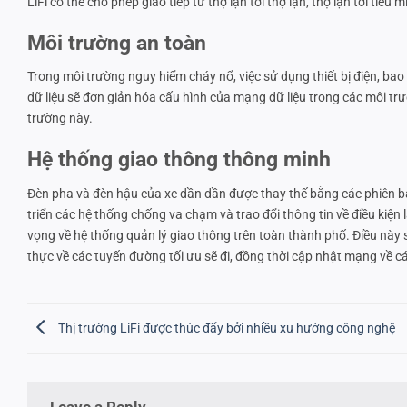
LiFi có thể cho phép giao tiếp từ thợ lặn tới thợ lặn, thợ lặn tới tiểu mi
Môi trường an toàn
Trong môi trường nguy hiểm cháy nổ, việc sử dụng thiết bị điện, bao 
dữ liệu sẽ đơn giản hóa cấu hình của mạng dữ liệu trong các môi t
trường này.
Hệ thống giao thông thông minh
Đèn pha và đèn hậu của xe dần dần được thay thế bằng các phiên bản 
triển các hệ thống chống va chạm và trao đổi thông tin về điều kiện
vọng về hệ thống quản lý giao thông trên toàn thành phố. Điều này s
thực về các tuyến đường tối ưu sẽ đi, đồng thời cập nhật mạng về c
Thị trường LiFi được thúc đẩy bởi nhiều xu hướng công nghệ