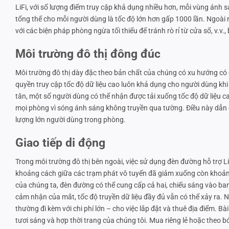
LiFi, với số lượng điểm truy cập khả dụng nhiều hơn, mỗi vùng ánh s
tổng thể cho mỗi người dùng là tốc độ lớn hơn gấp 1000 lần. Ngoài 
với các biện pháp phòng ngừa tối thiểu để tránh rò rỉ từ cửa sổ, v.v
Môi trường đô thị đông đúc
Môi trường đô thị dày đặc theo bản chất của chúng có xu hướng có
quyền truy cập tốc độ dữ liệu cao luôn khả dụng cho người dùng khi
tân, một số người dùng có thể nhận được tải xuống tốc độ dữ liệu ca
mọi phòng vì sóng ánh sáng không truyền qua tường. Điều này dẫn đ
lượng lớn người dùng trong phòng.
Giao tiếp di động
Trong môi trường đô thị bên ngoài, việc sử dụng đèn đường hỗ trợ LiF
khoảng cách giữa các trạm phát vô tuyến đã giảm xuống còn khoảng 
của chúng ta, đèn đường có thể cung cấp cả hai, chiếu sáng vào ban
cảm nhận của mắt, tốc độ truyền dữ liệu đầy đủ vẫn có thể xảy ra. Ng
thường đi kèm với chi phí lớn – cho việc lắp đặt và thuê địa điểm. B
tươi sáng và hợp thời trang của chúng tôi. Mua riêng lẻ hoặc theo