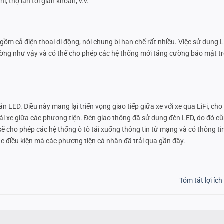
ni, thợ lặn tới giàn khoan, v.v.
gồm cả điện thoại di động, nói chung bị hạn chế rất nhiều. Việc sử dụng L
rường như vậy và có thể cho phép các hệ thống mới tăng cường bảo mật t
LED. Điều này mang lại triển vọng giao tiếp giữa xe với xe qua LiFi, ch
 lái xe giữa các phương tiện. Đèn giao thông đã sử dụng đèn LED, do đó cũ
ẽ cho phép các hệ thống ô tô tải xuống thông tin từ mạng và có thông tin
ác điều kiện mà các phương tiện cá nhân đã trải qua gần đây.
Tóm tắt lợi ích