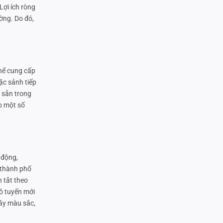
Lợi ích ròng
ờng. Do đó,
hể cung cấp
ặc sảnh tiếp
ó sẵn trong
o một số
 động,
 thành phố
 tắt theo
vô tuyến mới
đầy màu sắc,