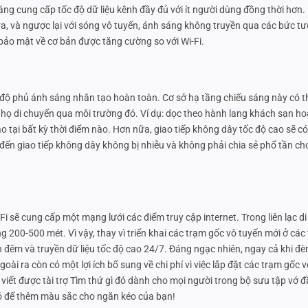
áng cung cấp tốc độ dữ liệu kênh đầy đủ với ít người dùng đồng thời hơn. 
ra, và ngược lại với sóng vô tuyến, ánh sáng không truyền qua các bức tư
., bảo mật về cơ bản được tăng cường so với Wi-Fi.
 độ phủ ánh sáng nhân tạo hoàn toàn. Cơ sở hạ tầng chiếu sáng này có t
 họ di chuyển qua môi trường đó. Ví dụ: dọc theo hành lang khách sạn ho
o tại bất kỳ thời điểm nào. Hơn nữa, giao tiếp không dây tốc độ cao sẽ c
ến giao tiếp không dây không bị nhiễu và không phải chia sẻ phổ tần ch
i sẽ cung cấp một mạng lưới các điểm truy cập internet. Trong liên lạc di
200-500 mét. Vì vậy, thay vì triển khai các trạm gốc vô tuyến mới ở các
 đêm và truyền dữ liệu tốc độ cao 24/7. Đáng ngạc nhiên, ngay cả khi đèn
oài ra còn có một lợi ích bổ sung về chi phí vì việc lắp đặt các trạm gốc 
ài viết được tài trợ Tìm thứ gì đó dành cho mọi người trong bộ sưu tập vớ 
 bó để thêm màu sắc cho ngăn kéo của bạn!