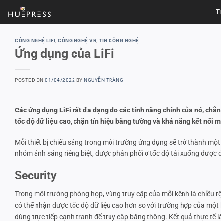
Skip
T
to
content
CÔNG NGHỆ LIFI
,
CÔNG NGHỆ VR
,
TIN CÔNG NGHỆ
Ứng dụng của LiFi
POSTED ON
01/04/2022
BY
NGUYỄN TRÀNG
Các ứng dụng LiFi rất đa dạng do các tính năng chính của nó, chẳ
tốc độ dữ liệu cao, chặn tín hiệu bằng tường và khả năng kết nối m
Mỗi thiết bị chiếu sáng trong môi trường ứng dụng sẽ trở thành một 
nhóm ánh sáng riêng biệt, được phân phối ở tốc độ tải xuống được 
Security
Trong môi trường phòng họp, vùng truy cập của mỗi kênh là chiều r
có thể nhận được tốc độ dữ liệu cao hơn so với trường hợp của mộ
dùng trực tiếp cạnh tranh để truy cập băng thông. Kết quả thực tế l