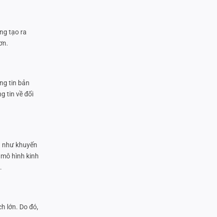
ng tạo ra
ơn.
ng tin bản
 tin về đối
g như khuyến
 mô hình kinh
.
h lớn. Do đó,