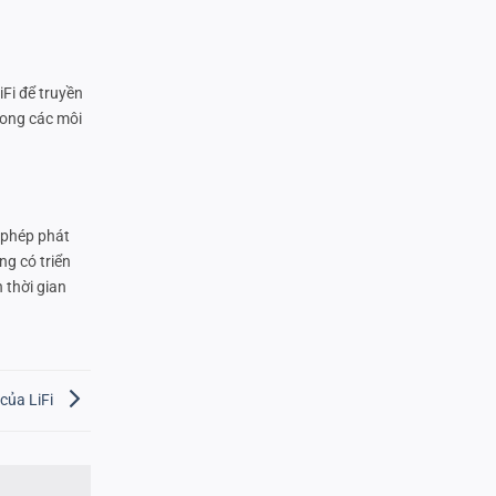
iFi để truyền
rong các môi
o phép phát
ng có triển
 thời gian
 của LiFi