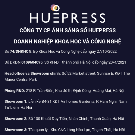
CÔNG TY CP ÁNH SÁNG SỐ HUEPRESS
DOANH NGHIỆP KHOA HỌC VÀ CÔNG NGHỆ
Số
74/DNKHCN
, Bộ Khoa Học và Công Nghệ cấp ngày 27/10/2022
Số ĐKDN
0109604095
, Sở KH-ĐT thành phố Hà Nội cấp ngày 20/4/2021
Head office và Showroom chính:
Số 52 Market street, Sunrise E, KĐT The
Manor Central Park
Phòng R&D:
218 P. Trần Điền, Khu đô thị Định Công, Hoàng Mai, Hà Nội
Showroom 1:
Liền kề B4-31 KĐT Vinhomes Gardenia, P. Hàm Nghi, Nam
Từ Liêm, Hà Nội
Showroom 2:
Số 130 Khuất Duy Tiến, Nhân Chính, Thanh Xuân, Hà Nội
Showroom 3:
Tòa quản lý - Khu CNC Láng Hòa Lạc, Thạch Thất, Hà Nội