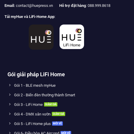
Email:
contact@huepress.vn
Hỗ trợ đặt hàng
: 088.999.8618
Tải myHue và LiFi-Home App
:
Gói giải pháp LiFi Home
Gói 1 - BLE mesh myHue
Gói 2 - Biến đèn thường thành Smart
Gói 3 - LiFi Home
Gói 4 - DMX sân vườn
Gói 5 - LiFi Home plus
Gói 6- Điều hòa AC Aircond