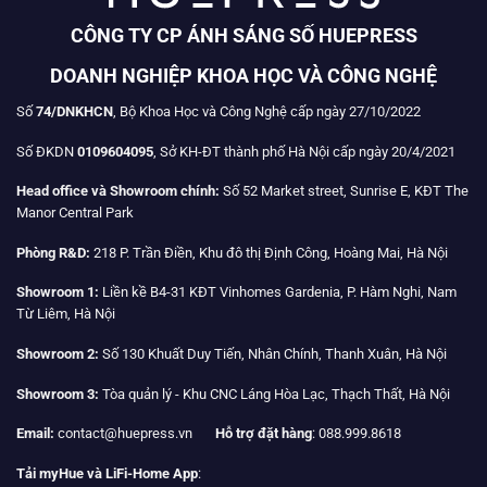
CÔNG TY CP ÁNH SÁNG SỐ HUEPRESS
DOANH NGHIỆP KHOA HỌC VÀ CÔNG NGHỆ
Số
74/DNKHCN
, Bộ Khoa Học và Công Nghệ cấp ngày 27/10/2022
Số ĐKDN
0109604095
, Sở KH-ĐT thành phố Hà Nội cấp ngày 20/4/2021
Head office và Showroom chính:
Số 52 Market street, Sunrise E, KĐT The
Manor Central Park
Phòng R&D:
218 P. Trần Điền, Khu đô thị Định Công, Hoàng Mai, Hà Nội
Showroom 1:
Liền kề B4-31 KĐT Vinhomes Gardenia, P. Hàm Nghi, Nam
Từ Liêm, Hà Nội
Showroom 2:
Số 130 Khuất Duy Tiến, Nhân Chính, Thanh Xuân, Hà Nội
Showroom 3:
Tòa quản lý - Khu CNC Láng Hòa Lạc, Thạch Thất, Hà Nội
Email:
contact@huepress.vn
Hỗ trợ đặt hàng
: 088.999.8618
Tải myHue và LiFi-Home App
: