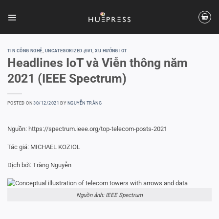
Skip
to
content
TIN CÔNG NGHỆ
,
UNCATEGORIZED @VI
,
XU HƯỚNG IOT
Headlines IoT và Viễn thông năm
2021 (IEEE Spectrum)
POSTED ON
30/12/2021
BY
NGUYỄN TRÀNG
Nguồn: https://spectrum.ieee.org/top-telecom-posts-2021
Tác giả: MICHAEL KOZIOL
Dịch bởi: Tràng Nguyễn
Nguồn ảnh: IEEE Spectrum