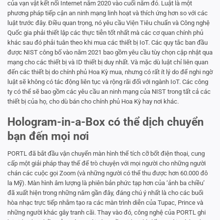
của vạn vật kết nối Internet năm 2020 vào cuối năm đó. Luật là một
phương pháp tiếp cận an ninh mạng linh hoạt và thích ứng hơn so với các
luật trước đây. Điều quan trọng, nó yêu cầu Viện Tiêu chuẩn và Công nghệ
Quốc gia phải thiết lập các thực tiễn tốt nhất mà các cơ quan chính phủ
khác sau đó phải tuân theo khi mua các thiết bị IoT. Các quy tắc ban đầu
được NIST công bố vào năm 2021 bao gồm yêu cầu tùy chọn cập nhật qua
mạng cho các thiết bị và ID thiết bị duy nhất. Và mặc dù luật chỉ liên quan
đến các thiết bị do chính phủ Hoa Kỳ mua, nhưng có rất ít lý do để nghi ngờ
luật sẽ không có tác động liên tục và rộng rãi đối với ngành IoT. Các công
ty có thể sẽ bao gồm các yêu cầu an ninh mạng của NIST trong tất cả các
thiết bị của họ, cho dù bán cho chính phủ Hoa Kỳ hay nơi khác.
Hologram-in-a-Box có thể dịch chuyển
bạn đến mọi nơi
PORTL đã bắt đầu vận chuyển màn hình thể tích cỡ bốt điện thoại, cung
cấp một giải pháp thay thế để trò chuyện với mọi người cho những người
chán các cuộc gọi Zoom (và những người có thể thu được hơn 60.000 đô
la Mỹ). Màn hình âm lượng là phiên bản phức tạp hơn của ‘ảnh ba chiều’
đã xuất hiện trong những năm gần đây, đáng chú ý nhất là cho các buổi
hòa nhạc trực tiếp nhằm tạo ra các màn trình diễn của Tupac, Prince và
những người khác gây tranh cãi. Thay vào đó, công nghệ của PORTL ghi