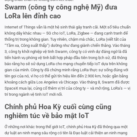
Swarm (công ty công nghệ Mỹ) đưa
LoRa lên đỉnh cao
Internet of Things vẫn là một hệ sinh thái gây tranh cãi. Một số tiêu chuẩn
không dây khác nhau — 5G cho IoT, LoRa, Zigbee — đang cạnh tranh để
thống trị trong không gian. Tuy nhiên, chậm mà chắc, LoRa (viết tắt của
“Tầm xa, Công suất thấp”) dường như đang giành chiến thắng. Vào tháng
3, công ty khởi nghiệp vệ tinh Swarm, công ty có vinh dự đáng ngờ là đã
tiến hành vụ phóng vệ tinh bất hợp pháp đầu tiên trong lịch sử, đã thông
báo rằng họ sẽ sử dụng LoRa cho mạng chuyển tiếp IoT dựa trên không
gian của mình. Công ty đã chứng minh rằng LoRa thực sự sống đúng với
tên gọi của nó, vì họ có thể gửi tín hiệu lên đến 2.900 km, hoặc gần bằng
khoảng cách giữa Los Angeles và Chicago. Vào tháng 8, Swarm đã được
SpaceX mua lại, củng cố thêm vị trí của công ty – và mở rộng, LoRa’s — vị
trí trong ngành vệ tinh IoT mới nổi.
Chính phủ Hoa Kỳ cuối cùng cũng
nghiêm túc về bảo mật IoT
Ở những nơi khác trong thế giới IoT, chính phủ Hoa Kỳ đã thông qua một
dự luật an ninh mạng sâu rộng có tên là Đạo luật cải thiện an ninh mạng