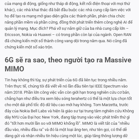
của mạng di động, giống như tháp di động, kết nối điện thoại với mọi thứ
khác), các nhà khai thác đã bắt đầu buộc các nhà cung cấp làm việc với
họ để tạo ra mạng mở giao diện giữa các thành phần, phân chia chức
năng phần mềm và phần cứng, đồng thời phát triển thêm công nghệ AI để
quản lý mạng. Mục đích? Phá vỡ sự nắm giữ của ba nhà cung cấp lớn –
Ericsson, Nokia và Huawei – có trong phần còn lại của ngành. Open RAN
đã chứng kiến ​​một số thành công vang dội trong năm qua. Nó cũng đã
chứng kiến ​​một số xáo trộn.
6G sẽ ra sao, theo người tạo ra Massive
MIMO
Tin hay không thì tùy, sự phát triển của 6G đã liên tục trong nhiều năm.
Trên thực tế, chúng tôi đã viết về nó lần đầu tiên tại IEEE Spectrum vào
năm 2018. Phần lớn công việc vẫn còn giới hạn trong nghiên cứu cơ bản,
chẳng hạn như điều tra xem liệu sóng terahertz có thể là một lựa chọn tốt
cho một dải phổ tốc độ dữ liệu cao mới hay không. Tom Marzetta, trước
đây của Nokia Bell Labs và hiện là giáo sư tại trung tâm nghiên cứu Không
dây NYU của Đại học New York, đang tập trung vào việc phát triển thứ gì
đó “tốt hơn mười lần so với MIMO khổng lồ”. MIMO là viết tắt của “nhiều
đầu vào, nhiều đầu ra” và đó là một loại ăng-ten, như tên gọi, có thể dễ
dàng gửi và nhận nhiều tín hiệu cùng một lúc, giúp tăng thông lượng dữ