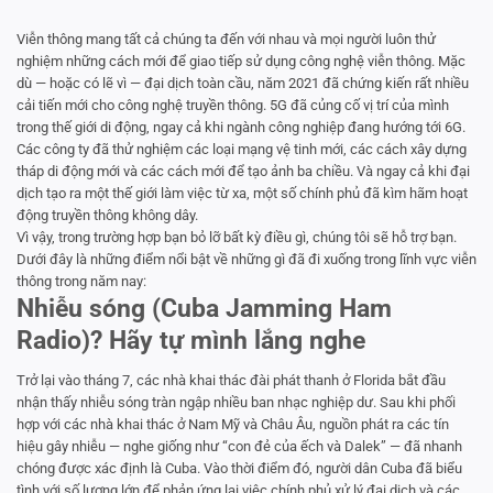
Viễn thông mang tất cả chúng ta đến với nhau và mọi người luôn thử
nghiệm những cách mới để giao tiếp sử dụng công nghệ viễn thông. Mặc
dù — hoặc có lẽ vì — đại dịch toàn cầu, năm 2021 đã chứng kiến rất nhiều
cải tiến mới cho công nghệ truyền thông. 5G đã củng cố vị trí của mình
trong thế giới di động, ngay cả khi ngành công nghiệp đang hướng tới 6G.
Các công ty đã thử nghiệm các loại mạng vệ tinh mới, các cách xây dựng
tháp di động mới và các cách mới để tạo ảnh ba chiều. Và ngay cả khi đại
dịch tạo ra một thế giới làm việc từ xa, một số chính phủ đã kìm hãm hoạt
động truyền thông không dây.
Vì vậy, trong trường hợp bạn bỏ lỡ bất kỳ điều gì, chúng tôi sẽ hỗ trợ bạn.
Dưới đây là những điểm nổi bật về những gì đã đi xuống trong lĩnh vực viễn
thông trong năm nay:
Nhiễu sóng (Cuba Jamming Ham
Radio)? Hãy tự mình lắng nghe
Trở lại vào tháng 7, các nhà khai thác đài phát thanh ở Florida bắt đầu
nhận thấy nhiễu sóng tràn ngập nhiều ban nhạc nghiệp dư. Sau khi phối
hợp với các nhà khai thác ở Nam Mỹ và Châu Âu, nguồn phát ra các tín
hiệu gây nhiễu — nghe giống như “con đẻ của ếch và Dalek” — đã nhanh
chóng được xác định là Cuba. Vào thời điểm đó, người dân Cuba đã biểu
tình với số lượng lớn để phản ứng lại việc chính phủ xử lý đại dịch và các