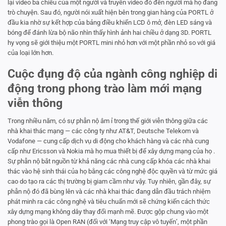
lại video ba chiều của một người và truyền video đó đến người mà họ đang
trò chuyện. Sau đó, người nói xuất hiện bên trong gian hàng của PORTL ở
đầu kia nhờ sự kết hợp của bảng điều khiển LCD ô mở, đèn LED sáng và
bóng để đánh lừa bộ não nhìn thấy hình ảnh hai chiều ở dạng 3D. PORTL
hy vọng sẽ giới thiệu một PORTL mini nhỏ hơn với một phần nhỏ so với giá
của loại lớn hơn.
Cuộc đụng độ của ngành công nghiệp di
động trong phong trào làm mới mạng
viễn thông
Trong nhiều năm, có sự phẫn nộ âm ỉ trong thế giới viễn thông giữa các
nhà khai thác mạng — các công ty như AT&T, Deutsche Telekom và
Vodafone — cung cấp dịch vụ di động cho khách hàng và các nhà cung
cấp như Ericsson và Nokia mà họ mua thiết bị để xây dựng mạng của họ .
Sự phẫn nộ bắt nguồn từ khả năng các nhà cung cấp khóa các nhà khai
thác vào hệ sinh thái của họ bằng các công nghệ độc quyền và từ mức giá
cao do tạo ra các thị trường bị giam cầm như vậy. Tuy nhiên, gần đây, sự
phẫn nộ đó đã bùng lên và các nhà khai thác đang dẫn đầu trách nhiệm
phát minh ra các công nghệ và tiêu chuẩn mới sẽ chứng kiến ​​cách thức
xây dựng mạng không dây thay đổi mạnh mẽ. Được gộp chung vào một
phong trào gọi là Open RAN (đối với ‘Mạng truy cập vô tuyến’, một phần