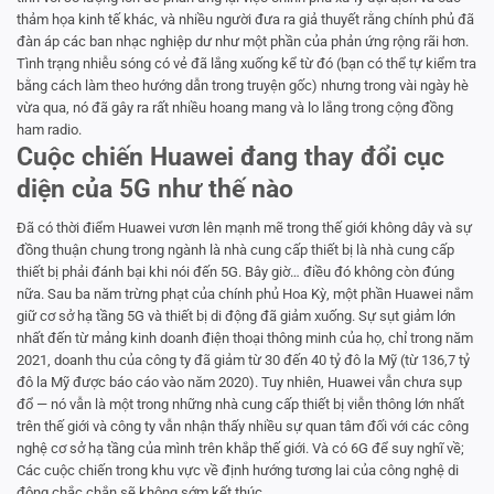
thảm họa kinh tế khác, và nhiều người đưa ra giả thuyết rằng chính phủ đã
đàn áp các ban nhạc nghiệp dư như một phần của phản ứng rộng rãi hơn.
Tình trạng nhiễu sóng có vẻ đã lắng xuống kể từ đó (bạn có thể tự kiểm tra
bằng cách làm theo hướng dẫn trong truyện gốc) nhưng trong vài ngày hè
vừa qua, nó đã gây ra rất nhiều hoang mang và lo lắng trong cộng đồng
ham radio.
Cuộc chiến Huawei đang thay đổi cục
diện của 5G như thế nào
Đã có thời điểm Huawei vươn lên mạnh mẽ trong thế giới không dây và sự
đồng thuận chung trong ngành là nhà cung cấp thiết bị là nhà cung cấp
thiết bị phải đánh bại khi nói đến 5G. Bây giờ… điều đó không còn đúng
nữa. Sau ba năm trừng phạt của chính phủ Hoa Kỳ, một phần Huawei nắm
giữ cơ sở hạ tầng 5G và thiết bị di động đã giảm xuống. Sự sụt giảm lớn
nhất đến từ mảng kinh doanh điện thoại thông minh của họ, chỉ trong năm
2021, doanh thu của công ty đã giảm từ 30 đến 40 tỷ đô la Mỹ (từ 136,7 tỷ
đô la Mỹ được báo cáo vào năm 2020). Tuy nhiên, Huawei vẫn chưa sụp
đổ — nó vẫn là một trong những nhà cung cấp thiết bị viễn thông lớn nhất
trên thế giới và công ty vẫn nhận thấy nhiều sự quan tâm đối với các công
nghệ cơ sở hạ tầng của mình trên khắp thế giới. Và có 6G để suy nghĩ về;
Các cuộc chiến trong khu vực về định hướng tương lai của công nghệ di
động chắc chắn sẽ không sớm kết thúc.