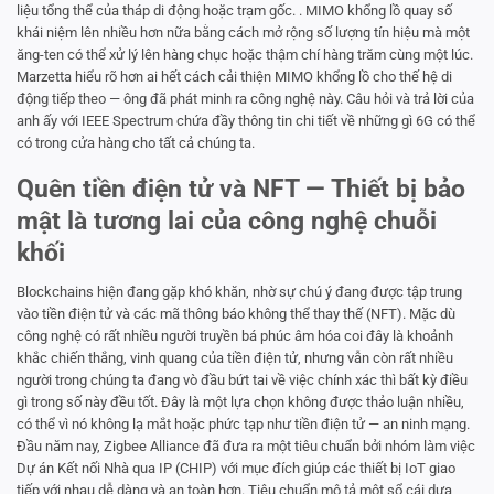
liệu tổng thể của tháp di động hoặc trạm gốc. . MIMO khổng lồ quay số
khái niệm lên nhiều hơn nữa bằng cách mở rộng số lượng tín hiệu mà một
ăng-ten có thể xử lý lên hàng chục hoặc thậm chí hàng trăm cùng một lúc.
Marzetta hiểu rõ hơn ai hết cách cải thiện MIMO khổng lồ cho thế hệ di
động tiếp theo — ông đã phát minh ra công nghệ này. Câu hỏi và trả lời của
anh ấy với IEEE Spectrum chứa đầy thông tin chi tiết về những gì 6G có thể
có trong cửa hàng cho tất cả chúng ta.
Quên tiền điện tử và NFT — Thiết bị bảo
mật là tương lai của công nghệ chuỗi
khối
Blockchains hiện đang gặp khó khăn, nhờ sự chú ý đang được tập trung
vào tiền điện tử và các mã thông báo không thể thay thế (NFT). Mặc dù
công nghệ có rất nhiều người truyền bá phúc âm hóa coi đây là khoảnh
khắc chiến thắng, vinh quang của tiền điện tử, nhưng vẫn còn rất nhiều
người trong chúng ta đang vò đầu bứt tai về việc chính xác thì bất kỳ điều
gì trong số này đều tốt. Đây là một lựa chọn không được thảo luận nhiều,
có thể vì nó không lạ mắt hoặc phức tạp như tiền điện tử — an ninh mạng.
Đầu năm nay, Zigbee Alliance đã đưa ra một tiêu chuẩn bởi nhóm làm việc
Dự án Kết nối Nhà qua IP (CHIP) với mục đích giúp các thiết bị IoT giao
tiếp với nhau dễ dàng và an toàn hơn. Tiêu chuẩn mô tả một sổ cái dựa