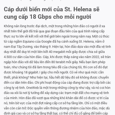
Cáp dưới biển mới của St. Helena sẽ
cung cấp 18 Gbps cho mỗi người
Không nản lòng trước đại dịch, một trong những hòn đảo có người ở xa
nhất trên thế giới đã trải qua giai đoạn đầu tiên của quá trình nâng cấp
thực sự to lớn về kết nối với thế giới bên ngoài trong năm nay. Một cú thúc
từ cáp ngầm Equiano của Google đã hạ cánh xuống St. Helena, nằm ở
nam Đại Tây Dương, vào tháng 9. Hiện tại, hòn đảo dựa vào một đĩa vệ tinh
duy nhất để duy trì một liên kết 40 megabit mỗi giây được chia sẻ giữa
4.500 cư dân của hòn đảo. Cáp, khi được thắp sáng vào năm 2022, sẽ tràn
ngập hòn đảo với dữ liệu lên đến 80 terabit mỗi giây. Nếu bạn làm phép
toán, như chúng tôi đã làm trong tiêu đề của chúng tôi, thì con số đó đạt
được khoảng 18 gigabit / giây cho mỗi người. Có vẻ như quá mức cần
thiết, phải không? Như hiện tại, hầu hết dữ liệu đó sẽ không được chuyển
đến cư dân trên đảo. Chi phí hoạt động của cáp đang được trợ cấp bởi các
công ty vệ tinh. OneWeb là một trong những công ty như vậy, và nó coi hòn
đảo xa xôi là nơi lý tưởng để xây dựng các trạm mặt đất cho mạng vệ tinh
của mình. Hòn đảo đã vượt qua những khó khăn dài để có được vị trí của
nó, trên bờ vực của một đợt nâng cấp cơ sở hạ tầng lớn. Chỉ có một điều
vẫn còn cản trở: Độc quyền viễn thông đương nhiệm của hòn đảo, mặc dù
định giá cao và cơ sở hạ tầng thất bại, có thể chỉ đủ cố gắng để biến cáp