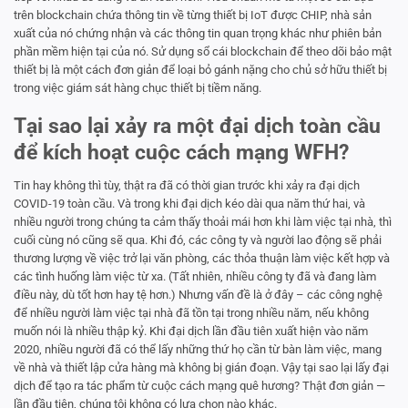
trên blockchain chứa thông tin về từng thiết bị IoT được CHIP, nhà sản
xuất của nó chứng nhận và các thông tin quan trọng khác như phiên bản
phần mềm hiện tại của nó. Sử dụng sổ cái blockchain để theo dõi bảo mật
thiết bị là một cách đơn giản để loại bỏ gánh nặng cho chủ sở hữu thiết bị
trong việc giám sát hàng chục thiết bị tiềm năng.
Tại sao lại xảy ra một đại dịch toàn cầu
để kích hoạt cuộc cách mạng WFH?
Tin hay không thì tùy, thật ra đã có thời gian trước khi xảy ra đại dịch
COVID-19 toàn cầu. Và trong khi đại dịch kéo dài qua năm thứ hai, và
nhiều người trong chúng ta cảm thấy thoải mái hơn khi làm việc tại nhà, thì
cuối cùng nó cũng sẽ qua. Khi đó, các công ty và người lao động sẽ phải
thương lượng về việc trở lại văn phòng, các thỏa thuận làm việc kết hợp và
các tình huống làm việc từ xa. (Tất nhiên, nhiều công ty đã và đang làm
điều này, dù tốt hơn hay tệ hơn.) Nhưng vấn đề là ở đây – các công nghệ
để nhiều người làm việc tại nhà đã tồn tại trong nhiều năm, nếu không
muốn nói là nhiều thập kỷ. Khi đại dịch lần đầu tiên xuất hiện vào năm
2020, nhiều người đã có thể lấy những thứ họ cần từ bàn làm việc, mang
về nhà và thiết lập cửa hàng mà không bị gián đoạn. Vậy tại sao lại lấy đại
dịch để tạo ra tác phẩm từ cuộc cách mạng quê hương? Thật đơn giản —
lần đầu tiên, chúng tôi không có lựa chọn nào khác.