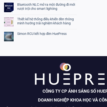
on
JETRO-
Bổ
Bộ
Bluetooth NLC mở ra một đường đi mới
nhiệm
kinh
vượt trội cho smart lighting
Giám
tế
đốc
thương
No
điều
mại
Comments
hành
công
Thiết kế hệ thống điều khiển đèn thông
on
(COO)
nghiệp
Bluetooth
minh hướng trải nghiệm khách hàng
Nhật
NLC
Bản
mở
No
ra
Comments
một
Simon RCU kết hợp đèn HuePress
on
đường
Thiết
No
đi
kế
Comments
mới
hệ
on
vượt
thống
Simon
trội
điều
RCU
cho
khiển
kết
smart
đèn
hợp
lighting
thông
đèn
minh
HuePress
hướng
trải
nghiệm
khách
hàng
CÔNG TY CP ÁNH SÁNG SỐ HUE
DOANH NGHIỆP KHOA HỌC VÀ CÔ