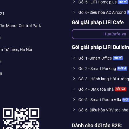
Gói 5 - LiFi Home plus
Gói 6- Điều hòa AC Aircond
021
Gói giải pháp LiFi Cafe
 The Manor Central Park
HueCafe.vn
i
Gói giải pháp LiFi Buildi
m Từ Liêm, Hà Nội
Gói 1 -Smart Office
i
Gói 2 - Smart Parking
ội
Gói 3 - Hành lang Hội trường
Gói 4 - DMX tòa nhà
Gói 5 - Smart Room Villa
Gói 6- Điều hòa VRV tòa nhà
Dành cho đối tác B2B: