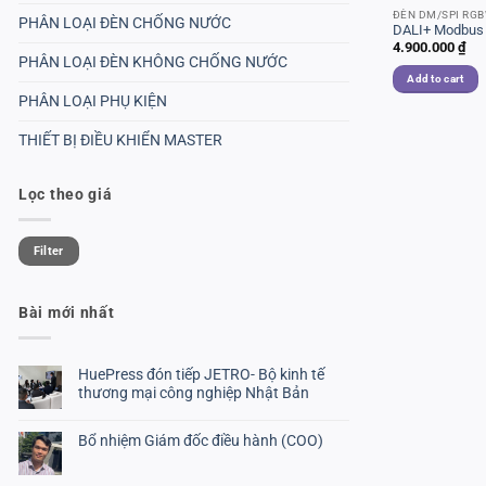
ĐÈN DM/SPI RG
PHÂN LOẠI ĐÈN CHỐNG NƯỚC
DALI+ Modbus
4.900.000
₫
PHÂN LOẠI ĐÈN KHÔNG CHỐNG NƯỚC
Add to cart
PHÂN LOẠI PHỤ KIỆN
THIẾT BỊ ĐIỀU KHIỂN MASTER
Lọc theo giá
Min
Max
Filter
price
price
Bài mới nhất
HuePress đón tiếp JETRO- Bộ kinh tế
thương mại công nghiệp Nhật Bản
No
Comments
Bổ nhiệm Giám đốc điều hành (COO)
on
HuePress
No
đón
Comments
tiếp