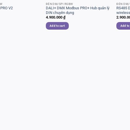
BW
ĐÈN DM/SPI RGBW
ĐÈN DM/
 PRO V2
DALI+ DMX Modbus PRO+ Hub quản lý
RS485 D
DIN chuyên dụng
wireles
4.900.000
₫
2.900.0
Add to cart
Add to