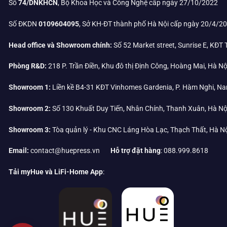
Số
74/DNKHCN
, Bộ Khoa Học và Công Nghệ cấp ngày 27/10/2022
Số ĐKDN
0109604095
, Sở KH-ĐT thành phố Hà Nội cấp ngày 20/4/2
Head office và Showroom chính:
Số 52 Market street, Sunrise E, KĐT
Phòng R&D:
218 P. Trần Điền, Khu đô thị Định Công, Hoàng Mai, Hà Nộ
Showroom 1:
Liền kề B4-31 KĐT Vinhomes Gardenia, P. Hàm Nghi, Na
Showroom 2:
Số 130 Khuất Duy Tiến, Nhân Chính, Thanh Xuân, Hà Nộ
Showroom 3:
Tòa quản lý - Khu CNC Láng Hòa Lạc, Thạch Thất, Hà N
Email:
contact@huepress.vn
Hỗ trợ đặt hàng
: 088.999.8618
Tải myHue và LiFi-Home App
: