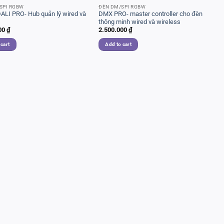
SPI RGBW
ĐÈN DM/SPI RGBW
ALI PRO- Hub quản lý wired và
DMX PRO- master controller cho đèn
s
thông minh wired và wireless
00
₫
2.500.000
₫
 cart
Add to cart