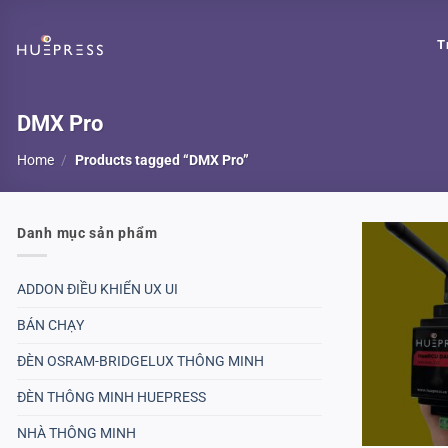
Skip
to
T
content
DMX Pro
Home
/
Products tagged “DMX Pro”
Danh mục sản phẩm
ADDON ĐIỀU KHIỂN UX UI
BÁN CHẠY
ĐÈN OSRAM-BRIDGELUX THÔNG MINH
ĐÈN THÔNG MINH HUEPRESS
NHÀ THÔNG MINH