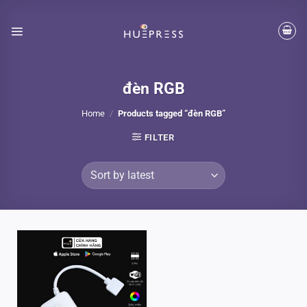
Skip
to
content
đèn RGB
Home
/
Products tagged “đèn RGB”
FILTER