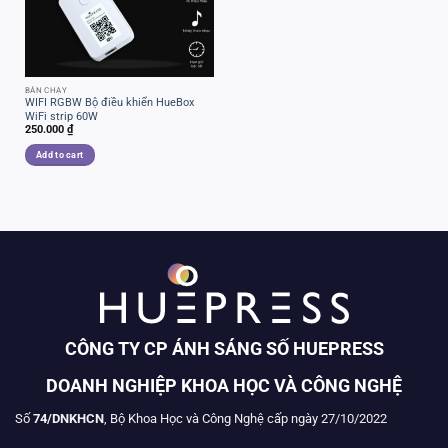
BÁN CHẠY
WIFI RGBW Bộ điều khiển HueBox
WiFi strip 60W
250.000
₫
Add to cart
CÔNG TY CP ÁNH SÁNG SỐ HUEPRESS
DOANH NGHIỆP KHOA HỌC VÀ CÔNG NGHỆ
Số
74/DNKHCN
, Bộ Khoa Học và Công Nghệ cấp ngày 27/10/2022