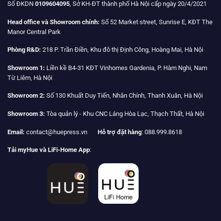
Số ĐKDN
0109604095
, Sở KH-ĐT thành phố Hà Nội cấp ngày 20/4/2021
Head office và Showroom chính:
Số 52 Market street, Sunrise E, KĐT The
Manor Central Park
Phòng R&D:
218 P. Trần Điền, Khu đô thị Định Công, Hoàng Mai, Hà Nội
Showroom 1:
Liền kề B4-31 KĐT Vinhomes Gardenia, P. Hàm Nghi, Nam
Từ Liêm, Hà Nội
Showroom 2:
Số 130 Khuất Duy Tiến, Nhân Chính, Thanh Xuân, Hà Nội
Showroom 3:
Tòa quản lý - Khu CNC Láng Hòa Lạc, Thạch Thất, Hà Nội
Email:
contact@huepress.vn
Hỗ trợ đặt hàng
: 088.999.8618
Tải myHue và LiFi-Home App
: