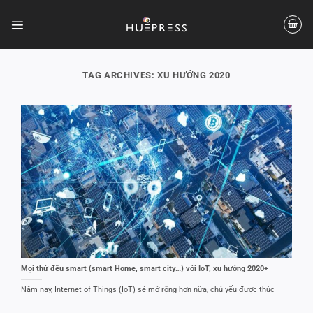
Skip
to
content
TAG ARCHIVES:
XU HƯỚNG 2020
Mọi thứ đều smart (smart Home, smart city…) với IoT, xu hướng 2020+
Năm nay, Internet of Things (IoT) sẽ mở rộng hơn nữa, chủ yếu được thúc