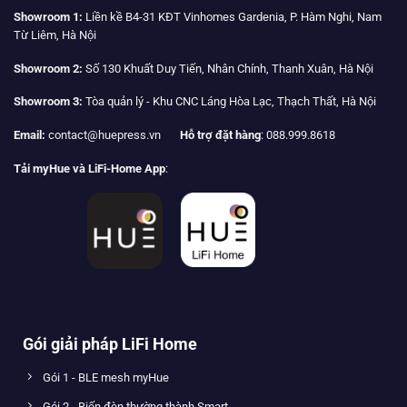
Showroom 1:
Liền kề B4-31 KĐT Vinhomes Gardenia, P. Hàm Nghi, Nam
Từ Liêm, Hà Nội
Showroom 2:
Số 130 Khuất Duy Tiến, Nhân Chính, Thanh Xuân, Hà Nội
Showroom 3:
Tòa quản lý - Khu CNC Láng Hòa Lạc, Thạch Thất, Hà Nội
Email:
contact@huepress.vn
Hỗ trợ đặt hàng
: 088.999.8618
Tải myHue và LiFi-Home App
:
Gói giải pháp LiFi Home
Gói 1 - BLE mesh myHue
Gói 2 - Biến đèn thường thành Smart