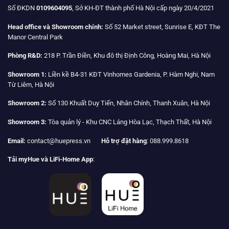
Số ĐKDN
0109604095
, Sở KH-ĐT thành phố Hà Nội cấp ngày 20/4/2021
Head office và Showroom chính:
Số 52 Market street, Sunrise E, KĐT The
Manor Central Park
Phòng R&D:
218 P. Trần Điền, Khu đô thị Định Công, Hoàng Mai, Hà Nội
Showroom 1:
Liền kề B4-31 KĐT Vinhomes Gardenia, P. Hàm Nghi, Nam
Từ Liêm, Hà Nội
Showroom 2:
Số 130 Khuất Duy Tiến, Nhân Chính, Thanh Xuân, Hà Nội
Showroom 3:
Tòa quản lý - Khu CNC Láng Hòa Lạc, Thạch Thất, Hà Nội
Email:
contact@huepress.vn
Hỗ trợ đặt hàng
: 088.999.8618
Tải myHue và LiFi-Home App
: