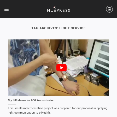
Skip
to
content
TAG ARCHIVES:
LIGHT SERVICE
My LiFi demo for ECG transmission
This small implementation project was prepared for our proposal in applying
light communication to e-Health.