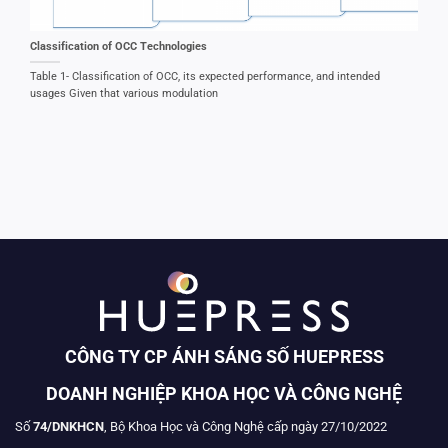
Classification of OCC Technologies
Table 1- Classification of OCC, its expected performance, and intended
usages Given that various modulation
CÔNG TY CP ÁNH SÁNG SỐ HUEPRESS
DOANH NGHIỆP KHOA HỌC VÀ CÔNG NGHỆ
Số
74/DNKHCN
, Bộ Khoa Học và Công Nghệ cấp ngày 27/10/2022