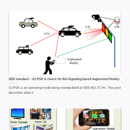
IEEE standard – S2-PSK A choice for RoI-Signaling based Augmented Reality
S2-PSK is an operating mode being standardized at IEEE 802.15.7m. This post
describes what it