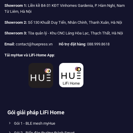
Showroom 1:
Liền kề B4-31 KĐT Vinhomes Gardenia, P. Hàm Nghi, Nam
Từ Liêm, Hà Nội
Showroom 2:
Số 130 Khuất Duy Tiến, Nhân Chính, Thanh Xuân, Hà Nội
Showroom 3:
Tòa quản lý - Khu CNC Láng Hòa Lạc, Thạch Thất, Hà Nội
Email:
contact@huepress.vn
Hỗ trợ đặt hàng
: 088.999.8618
Tải myHue và LiFi-Home App
:
Gói giải pháp LiFi Home
Gói 1 - BLE mesh myHue
Gói 2 - Biến đèn thường thành Smart