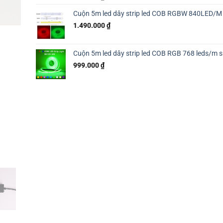
out of 5
based on
Cuộn 5m led dây strip led COB RGBW 840LED/M 
customer
1.490.000
₫
ratings
Cuộn 5m led dây strip led COB RGB 768 leds/m s
999.000
₫