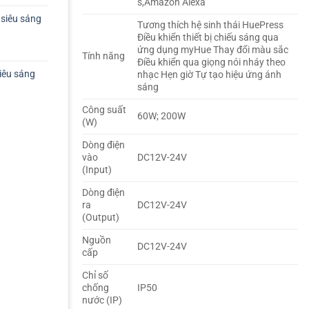
s,Amazon Alexa
siêu sáng
Tương thích hệ sinh thái HuePress
Điều khiển thiết bị chiếu sáng qua
ứng dụng myHue Thay đổi màu sắc
Tính năng
Điều khiển qua giọng nói nháy theo
iêu sáng
nhạc Hẹn giờ Tự tạo hiệu ứng ánh
sáng
Công suất
60W; 200W
(W)
Dòng điện
vào
DC12V-24V
(Input)
Dòng điện
ra
DC12V-24V
(Output)
Nguồn
DC12V-24V
cấp
Chỉ số
chống
IP50
nước (IP)