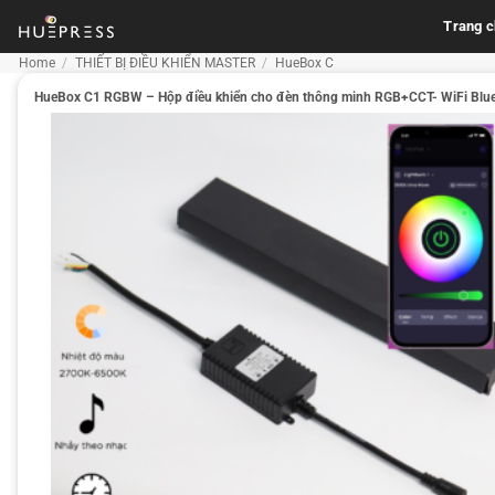
Skip
Trang 
to
content
Home
/
THIẾT BỊ ĐIỀU KHIỂN MASTER
/
HueBox C
HueBox C1 RGBW – Hộp điều khiển cho đèn thông minh RGB+CCT- WiFi Bluet