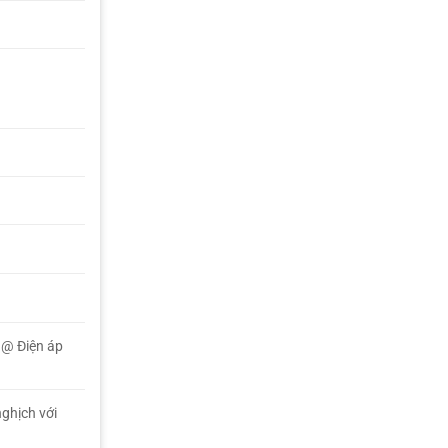
 @ Điện áp
ghịch với