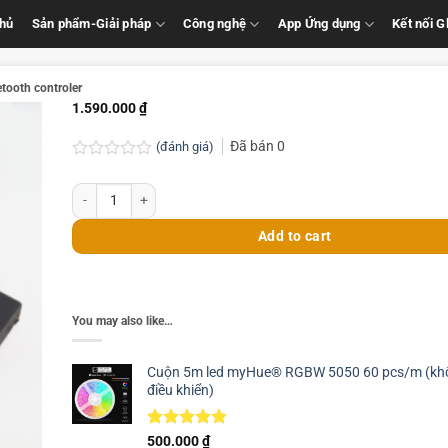
chủ
Sản phẩm-Giải pháp
Công nghệ
App Ứng dụng
Kết nối 
ooth controler
1.590.000
₫
Đã bán
0
(đánh giá)
Rated
0.0
HueBox C1 RGBW - Hộp điều khiển cho đèn thông minh RGB+CCT- W
out
of
5
Add to cart
You may also like…
Cuộn 5m led myHue® RGBW 5050 60 pcs/m (kh
điều khiển)
Rated
269
4.88
500.000
₫