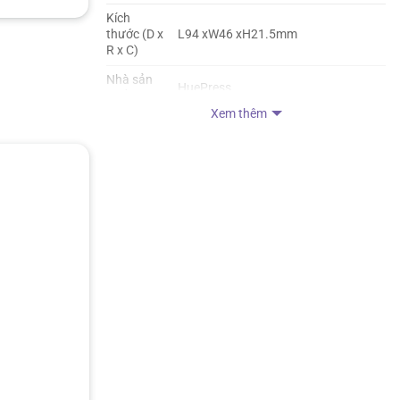
Kích
thước (D x
L94 xW46 xH21.5mm
R x C)
Nhà sản
HuePress
xuất
Xem thêm