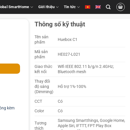
Global SmartHome
Giới thiệu
Tin tức
Thông số kỹ thuật
Tên sản
Huebox C1
phẩm
Mã sản
HE027-L021
iFi Bluetooth controler quantity
phẩm
Giao thức
Wifi IEEE 802.11 b/g/n 2.4GHz;
kết nối
Bluetooth mesh
Thay đổi
độ sáng
Hỗ trợ 1%-100%
(Dimming)
CCT
Có
ông kèm
Color
Có
Samsung Smartthings, Google Home,
Tương
Apple Siri, IFTTT, FPT Play Box
thích