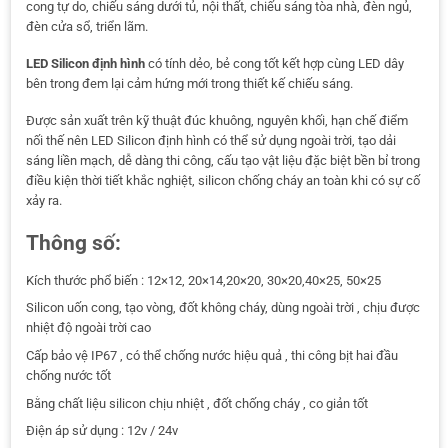
cong tự do, chiếu sáng dưới tủ, nội thất, chiếu sáng tòa nhà, đèn ngủ,
đèn cửa sổ, triển lãm.
LED Silicon định hình
có tính dẻo, bẻ cong tốt kết hợp cùng LED dây
bên trong đem lại cảm hứng mới trong thiết kế chiếu sáng.
Được sản xuất trên kỹ thuật đúc khuông, nguyên khối, hạn chế điểm
nối thế nên LED Silicon định hình có thể sử dụng ngoài trời, tạo dải
sáng liền mạch, dễ dàng thi công, cấu tạo vật liệu đặc biệt bền bỉ trong
điều kiện thời tiết khắc nghiệt, silicon chống cháy an toàn khi có sự cố
xảy ra.
Thông số:
Kích thước phổ biến : 12×12, 20×14,20×20, 30×20,40×25, 50×25
Silicon uốn cong, tạo vòng, đốt không cháy, dùng ngoài trời , chịu được
nhiệt độ ngoài trời cao
Cấp bảo vệ IP67 , có thể chống nước hiệu quả , thi công bịt hai đầu
chống nước tốt
Bằng chất liệu silicon chịu nhiệt , đốt chống cháy , co giản tốt
Điện áp sử dụng : 12v / 24v