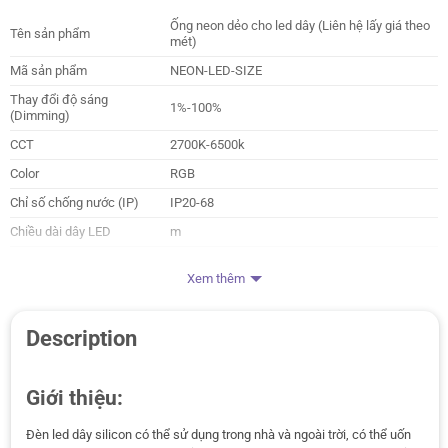
Ống neon dẻo cho led dây (Liên hệ lấy giá theo
Tên sản phẩm
mét)
Mã sản phẩm
NEON-LED-SIZE
Thay đổi độ sáng
1%-100%
(Dimming)
CCT
2700K-6500k
Color
RGB
Chỉ số chống nước (IP)
IP20-68
Chiều dài dây LED
m
Nhà sản xuất
HuePress
Xem thêm
Description
Giới thiệu:
Đèn led dây silicon có thể sử dụng trong nhà và ngoài trời, có thể uốn