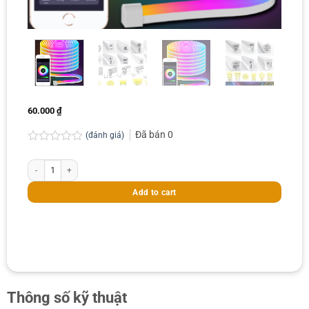
60.000
₫
Đã bán
0
(đánh giá)
Rated
0.0
Ống neon dẻo tản sáng cho led dây - giá/m quantity
out
of
Add to cart
5
Thông số kỹ thuật