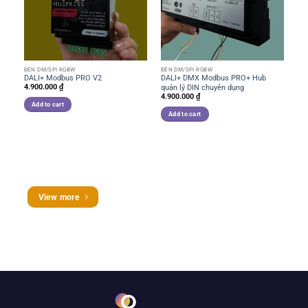
ĐÈN DM/SPI RGBW
ĐÈN DM/SPI RGBW
ĐÈ
DALI+ Modbus PRO V2
DALI+ DMX Modbus PRO+ Hub
RS
4.900.000
₫
quản lý DIN chuyên dụng
và
4.900.000
₫
2.
Add to cart
Add to cart
View more