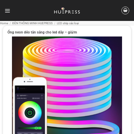
Skip
to
content
Home
/
ĐÈN THÔNG MINH HUEPRESS
/
LED strip các loại
Ống neon dẻo tản sáng cho led dây – giá/m