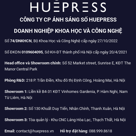
CÔNG TY CP ÁNH SÁNG SỐ HUEPRESS
DOANH NGHIỆP KHOA HỌC VÀ CÔNG NGHỆ
Số
74/DNKHCN
, Bộ Khoa Học và Công Nghệ cấp ngày 27/10/2022
Số ĐKDN
0109604095
, Sở KH-ĐT thành phố Hà Nội cấp ngày 20/4/2021
Head office và Showroom chính:
Số 52 Market street, Sunrise E, KĐT The
Manor Central Park
Phòng R&D:
218 P. Trần Điền, Khu đô thị Định Công, Hoàng Mai, Hà Nội
Showroom 1:
Liền kề B4-31 KĐT Vinhomes Gardenia, P. Hàm Nghi, Nam
Từ Liêm, Hà Nội
Showroom 2:
Số 130 Khuất Duy Tiến, Nhân Chính, Thanh Xuân, Hà Nội
Showroom 3:
Tòa quản lý - Khu CNC Láng Hòa Lạc, Thạch Thất, Hà Nội
Email:
contact@huepress.vn
Hỗ trợ đặt hàng
: 088.999.8618