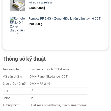
wired và wireless
2.500.000
₫
Remote RF 2.4G 4 Zone- điều khiển cẩm tay hệ CCT
590.000
₫
Thông số kỹ thuật
Tên sản phẩm
Skydance Touch CCT 4 zone
Mã sản phẩm
DMX-Panel Skydance -CCT
Giao thức kết nối
DMX + RF 2.4G
CCT
Có
Color
Có
Tương thích
HuePress smarthome, Ltech smarthome