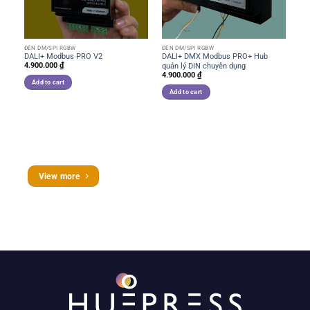
ĐÈN DM/SPI RGBW
ĐÈN DM/SPI RGBW
ĐÈ
DALI+ Modbus PRO V2
DALI+ DMX Modbus PRO+ Hub
RS
4.900.000
₫
quản lý DIN chuyên dụng
và
4.900.000
₫
2.
Add to cart
Add to cart
View more