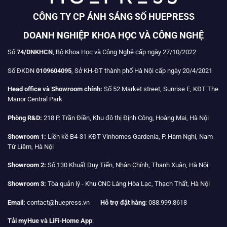
CÔNG TY CP ÁNH SÁNG SỐ HUEPRESS
DOANH NGHIỆP KHOA HỌC VÀ CÔNG NGHỆ
Số
74/DNKHCN
, Bộ Khoa Học và Công Nghệ cấp ngày 27/10/2022
Số ĐKDN
0109604095
, Sở KH-ĐT thành phố Hà Nội cấp ngày 20/4/2021
Head office và Showroom chính:
Số 52 Market street, Sunrise E, KĐT The
Manor Central Park
Phòng R&D:
218 P. Trần Điền, Khu đô thị Định Công, Hoàng Mai, Hà Nội
Showroom 1:
Liền kề B4-31 KĐT Vinhomes Gardenia, P. Hàm Nghi, Nam
Từ Liêm, Hà Nội
Showroom 2:
Số 130 Khuất Duy Tiến, Nhân Chính, Thanh Xuân, Hà Nội
Showroom 3:
Tòa quản lý - Khu CNC Láng Hòa Lạc, Thạch Thất, Hà Nội
Email:
contact@huepress.vn
Hỗ trợ đặt hàng
: 088.999.8618
Tải myHue và LiFi-Home App
: