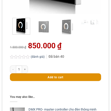
Original
850.000
₫
Current
price
price
1.500.000
₫
was:
is:
1.500.000 ₫.
850.000 ₫.
Đã bán
40
(đánh giá)
Rated
0.0
CCT panel cảm ứng 220V 4 Zone- điều khiển đèn CCT- DMX +RF 2.4G (có hỗ 
out
of
Add to cart
5
You may also like…
DMX PRO- master controller cho đèn thông minh