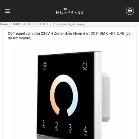
Skip
to
content
Home
/
ADDON ĐIỀU KHIỂN UX UI
/
Touch panel gắn tường
CCT panel cảm ứng 220V 4 Zone- điều khiển đèn CCT- DMX +RF 2.4G (có
hỗ trợ remote)