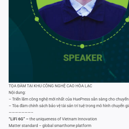
TỌA ĐÀM TẠI KHU CÔNG NGHỆ CAO HÒA LẠC
Nội dung:
– Triển lãm công nghệ mới nhất của HuePress sẵn sàng cho chuyển
– Tòa đàm chính sách bảo vệ tài sản trí tuệ trong mô hình chuyển g
———————–
“LiFi 6G” –
the uniqueness of Vietnam Innovation
Matter standard – global smarthome platform