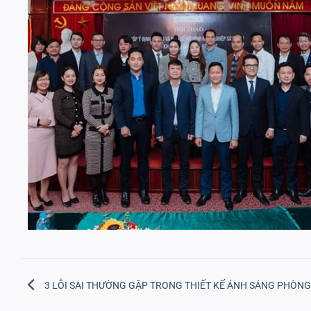
3 LỖI SAI THƯỜNG GẶP TRONG THIẾT KẾ ÁNH SÁNG PHÒN