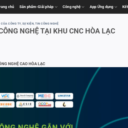
rang chủ
Sản phẩm-Giải pháp
Công nghệ
App Ứng dụng
Kết
 CỦA CÔNG TY
,
SỰ KIỆN
,
TIN CÔNG NGHỆ
CÔNG NGHỆ TẠI KHU CNC HÒA LẠC
ÔNG NGHỆ CAO HÒA LẠC