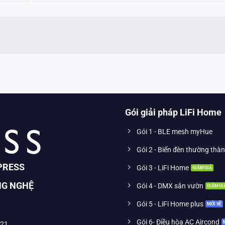
Gói giải pháp LiFi Home
Gói 1 - BLE mesh myHue
Gói 2 - Biến đèn thường thà
PRESS
Gói 3 - LiFi Home
NG NGHỆ
Gói 4 - DMX sân vườn
Gói 5 - LiFi Home plus
Gói 6- Điều hòa AC Aircond
021