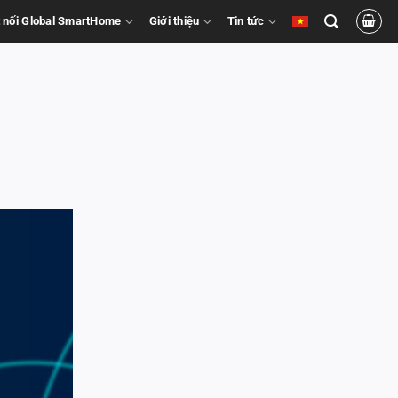
 nối Global SmartHome
Giới thiệu
Tin tức