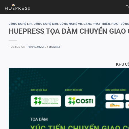
Skip
T
to
content
CÔNG NGHỆ LIFI
,
CÔNG NGHỆ MỚI
,
CÔNG NGHỆ VR
,
ĐANG PHÁT TRIỂN
,
HOẠT ĐỘNG
HUEPRESS TỌA ĐÀM CHUYỂN GIAO 
POSTED ON
14/04/2023
BY
QUANLY
KHU C