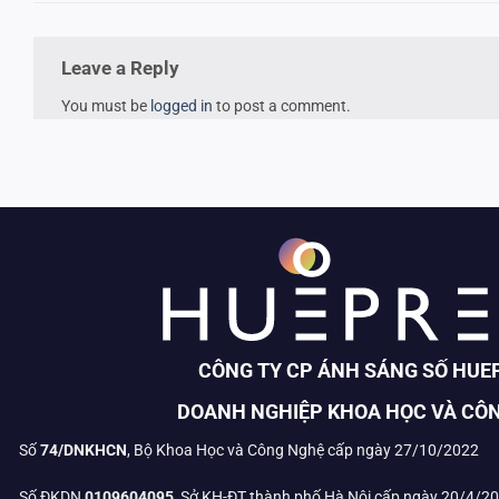
Leave a Reply
You must be
logged in
to post a comment.
CÔNG TY CP ÁNH SÁNG SỐ HUE
DOANH NGHIỆP KHOA HỌC VÀ CÔ
Số
74/DNKHCN
, Bộ Khoa Học và Công Nghệ cấp ngày 27/10/2022
Số ĐKDN
0109604095
, Sở KH-ĐT thành phố Hà Nội cấp ngày 20/4/2