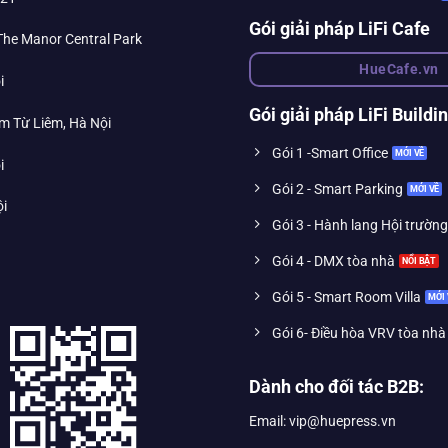
Gói giải pháp LiFi Cafe
 The Manor Central Park
HueCafe.vn
i
Gói giải pháp LiFi Buildi
m Từ Liêm, Hà Nội
Gói 1 -Smart Office
i
Gói 2 - Smart Parking
ội
Gói 3 - Hành lang Hội trường
Gói 4 - DMX tòa nhà
Gói 5 - Smart Room Villa
Gói 6- Điều hòa VRV tòa nhà
Dành cho đối tác B2B:
Email: vip@huepress.vn