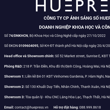
CÔNG TY CP ÁNH SÁNG SỐ HUE
DOANH NGHIỆP KHOA HỌC VÀ CÔ
Số
74/DNKHCN
, Bộ Khoa Học và Công Nghệ cấp ngày 27/10/2022
Số ĐKDN
0109604095
, Sở KH-ĐT thành phố Hà Nội cấp ngày 20/4/2
Head office và Showroom chính:
Số 52 Market street, Sunrise E, KĐT
Phòng R&D:
218 P. Trần Điền, Khu đô thị Định Công, Hoàng Mai, Hà Nộ
Showroom 1:
Liền kề B4-31 KĐT Vinhomes Gardenia, P. Hàm Nghi, Na
Showroom 2:
Số 130 Khuất Duy Tiến, Nhân Chính, Thanh Xuân, Hà Nộ
Showroom 3:
Tòa quản lý - Khu CNC Láng Hòa Lạc, Thạch Thất, Hà N
Email:
contact@huepress.vn
Hỗ trợ đặt hàng
: 088.999.8618