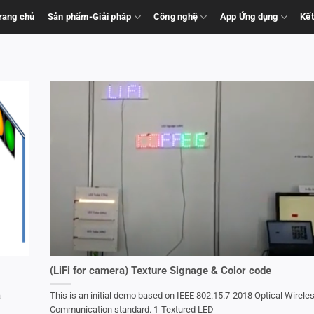
rang chủ
Sản phẩm-Giải pháp
Công nghệ
App Ứng dụng
Kết
(LiFi for camera) Texture Signage & Color code
a
This is an initial demo based on IEEE 802.15.7-2018 Optical Wirele
Communication standard. 1-Textured LED