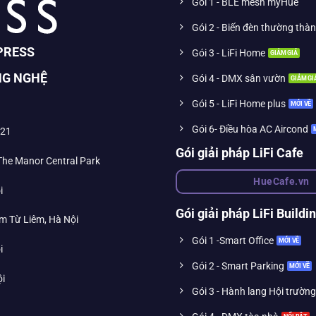
Gói 1 - BLE mesh myHue
Gói 2 - Biến đèn thường thà
PRESS
Gói 3 - LiFi Home
NG NGHỆ
Gói 4 - DMX sân vườn
Gói 5 - LiFi Home plus
Gói 6- Điều hòa AC Aircond
021
Gói giải pháp LiFi Cafe
 The Manor Central Park
HueCafe.vn
i
Gói giải pháp LiFi Buildi
m Từ Liêm, Hà Nội
Gói 1 -Smart Office
i
Gói 2 - Smart Parking
ội
Gói 3 - Hành lang Hội trường