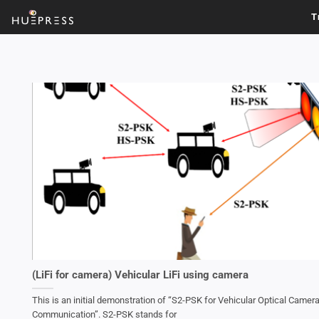
Skip
T
to
content
(LiFi for camera) Vehicular LiFi using camera
This is an initial demonstration of “S2-PSK for Vehicular Optical Camer
Communication”. S2-PSK stands for