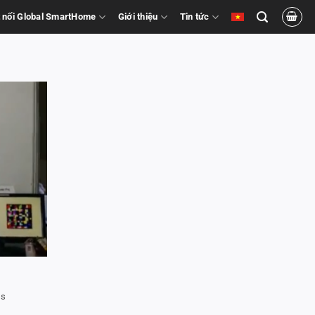
 nối Global SmartHome
Giới thiệu
Tin tức
ss