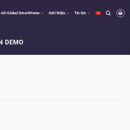
 nối Global SmartHome
Giới thiệu
Tin tức
ON DEMO