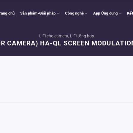
rang chủ
Sản phẩm-Giải pháp
Công nghệ
App Ứng dụng
Kết
LiFi cho camera
,
LiFi tổng hợp
FOR CAMERA) HA-QL SCREEN MODULATI