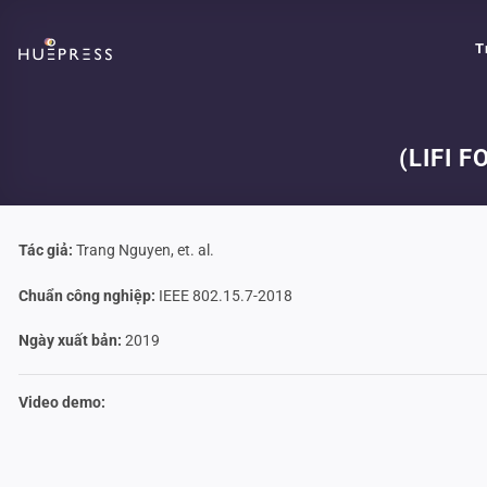
Skip
to
T
content
(LIFI 
Tác giả:
Trang Nguyen, et. al.
Chuẩn công nghiệp:
IEEE 802.15.7-2018
Ngày xuất bản:
2019
Video demo: