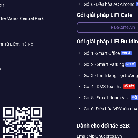
Gói 6- Điều hòa AC Aircond
021
Gói giải pháp LiFi Cafe
 The Manor Central Park
HueCafe.vn
i
Gói giải pháp LiFi Buildi
m Từ Liêm, Hà Nội
Gói 1 -Smart Office
i
Gói 2 - Smart Parking
ội
Gói 3 - Hành lang Hội trường
Gói 4 - DMX tòa nhà
Gói 5 - Smart Room Villa
Gói 6- Điều hòa VRV tòa nhà
Dành cho đối tác B2B:
Email: vip@huepress.vn