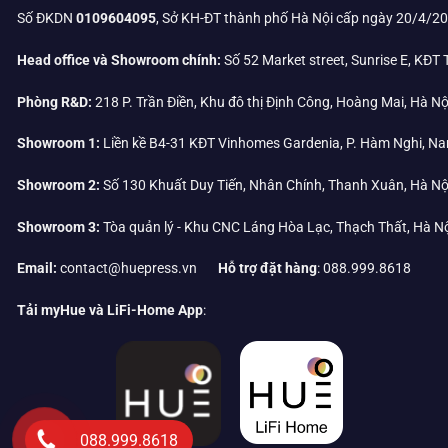
Số ĐKDN
0109604095
, Sở KH-ĐT thành phố Hà Nội cấp ngày 20/4/2
Head office và Showroom chính:
Số 52 Market street, Sunrise E, KĐT
Phòng R&D:
218 P. Trần Điền, Khu đô thị Định Công, Hoàng Mai, Hà Nộ
Showroom 1:
Liền kề B4-31 KĐT Vinhomes Gardenia, P. Hàm Nghi, Na
Showroom 2:
Số 130 Khuất Duy Tiến, Nhân Chính, Thanh Xuân, Hà Nộ
Showroom 3:
Tòa quản lý - Khu CNC Láng Hòa Lạc, Thạch Thất, Hà N
Email:
contact@huepress.vn
Hỗ trợ đặt hàng
: 088.999.8618
Tải myHue và LiFi-Home App
:
088.999.8618