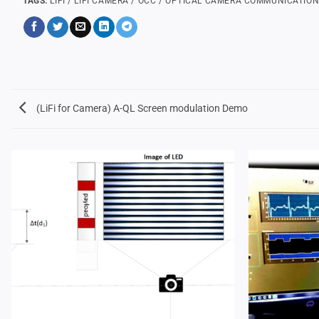
TAGS:
LIFI / LIFI CAMERA / OCC / OPTICAL CAMERA COMMUNICATIO
(LiFi for Camera) A-QL Screen modulation Demo