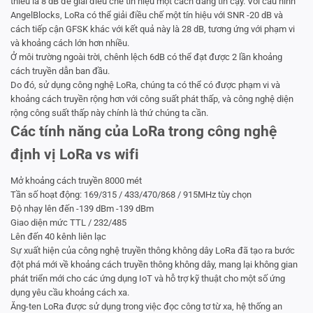
thiểu là 8 dB để giải điều chế tín hiệu một cách đáng tin cậy. Với cấu hình
AngelBlocks, LoRa có thể giải điều chế một tín hiệu với SNR -20 dB và
cách tiếp cận GFSK khác với kết quả này là 28 dB, tương ứng với phạm vi
và khoảng cách lớn hơn nhiều.
Ở môi trường ngoài trời, chênh lệch 6dB có thể đạt được 2 lần khoảng
cách truyền dẫn ban đầu.
Do đó, sử dụng công nghệ LoRa, chúng ta có thể có được phạm vi và
khoảng cách truyền rộng hơn với công suất phát thấp, và công nghệ diện
rộng công suất thấp này chính là thứ chúng ta cần.
Các tính năng của LoRa trong công nghệ
định vị LoRa vs wifi
Mở khoảng cách truyền 8000 mét
Tần số hoạt động: 169/315 / 433/470/868 / 915MHz tùy chọn
Độ nhạy lên đến -139 dBm -139 dBm
Giao diện mức TTL / 232/485
Lên đến 40 kênh liên lạc
Sự xuất hiện của công nghệ truyền thông không dây LoRa đã tạo ra bước
đột phá mới về khoảng cách truyền thông không dây, mang lại không gian
phát triển mới cho các ứng dụng IoT và hỗ trợ kỹ thuật cho một số ứng
dụng yêu cầu khoảng cách xa.
Ăng-ten LoRa được sử dụng trong việc đọc công tơ từ xa, hệ thống an