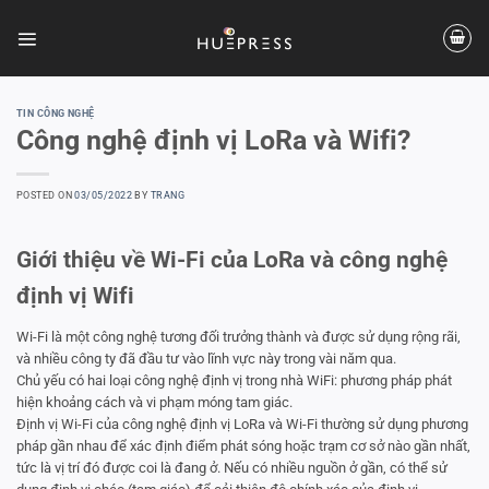
Skip
to
content
TIN CÔNG NGHỆ
Công nghệ định vị LoRa và Wifi?
POSTED ON
03/05/2022
BY
TRANG
Giới thiệu về Wi-Fi của LoRa và công nghệ
định vị Wifi
Wi-Fi là một công nghệ tương đối trưởng thành và được sử dụng rộng rãi,
và nhiều công ty đã đầu tư vào lĩnh vực này trong vài năm qua.
Chủ yếu có hai loại công nghệ định vị trong nhà WiFi: phương pháp phát
hiện khoảng cách và vi phạm móng tam giác.
Định vị Wi-Fi của công nghệ định vị LoRa và Wi-Fi thường sử dụng phương
pháp gần nhau để xác định điểm phát sóng hoặc trạm cơ sở nào gần nhất,
tức là vị trí đó được coi là đang ở. Nếu có nhiều nguồn ở gần, có thể sử