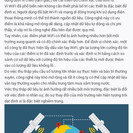
dụng định vị chéo (tam giác) để cải thiện độ chính xác của định vị.
Vì WiFi đã phổ biến nên không cần thiết phải bố trí các thiết bị đặc biệt để
định vị. Người dùng đã bật Wi-Fi và mạng di động trong khi sử dụng điện
thoại thông minh có thể trở thành nguồn dữ liệu. Công nghệ này có ưu
điểm là khả năng mở rộng dễ dàng, cập nhật dữ liệu tự động và chi phí
thấp, vì vậy nó là công nghệ đầu tiên đạt được quy mô.
Tuy nhiên, các điểm phát WiFi có thể bị ảnh hưởng nhiều hơn bởi môi
trường xung quanh và có độ chính xác thấp hơn. Để định vị chính xác, một
số công ty đã thực hiện lấy dấu vân tay WiFi, ghi lại lượng lớn cường độ tín
hiệu của các điểm vị trí đã xác định trước và xác định vị trí bằng cách so
sánh cơ sở dữ liệu với cường độ tín hiệu của các thiết bị mới được thêm
vào có lượng dữ liệu khổng lồ. .
Do việc thu thập yêu cầu số lượng lớn nhân sự thực hiện và bảo trì thường
xuyên, công nghệ này khó mở rộng và rất ít công ty có thể cập nhật dữ liệu
vân tay thường xuyên cho nhiều trung tâm mua sắm trong nước.
Việc thu thập dữ liệu bị ảnh hưởng rất nhiều bởi môi trường, đặc biệt là đối
với việc định vị nhân sự, do sự thay đổi của môi trường nên hiện tượng trôi
dạt định vị là đặc biệt nghiêm trọng.