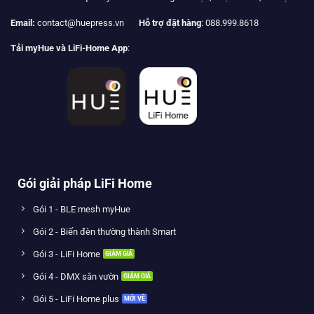
Email:
contact@huepress.vn
Hỗ trợ đặt hàng
: 088.999.8618
Tải myHue và LiFi-Home App
:
Gói giải pháp LiFi Home
Gói 1 - BLE mesh myHue
Gói 2 - Biến đèn thường thành Smart
Gói 3 - LiFi Home
Gói 4 - DMX sân vườn
Gói 5 - LiFi Home plus