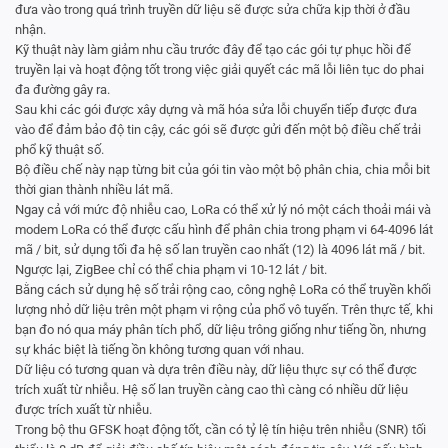
đưa vào trong quá trình truyền dữ liệu sẽ được sửa chữa kịp thời ở đầu
nhận.
Kỹ thuật này làm giảm nhu cầu trước đây để tạo các gói tự phục hồi để
truyền lại và hoạt động tốt trong việc giải quyết các mã lỗi liên tục do phai
đa đường gây ra.
Sau khi các gói được xây dựng và mã hóa sửa lỗi chuyển tiếp được đưa
vào để đảm bảo độ tin cậy, các gói sẽ được gửi đến một bộ điều chế trải
phổ kỹ thuật số.
Bộ điều chế này nạp từng bit của gói tin vào một bộ phân chia, chia mỗi bit
thời gian thành nhiều lát mã.
Ngay cả với mức độ nhiễu cao, LoRa có thể xử lý nó một cách thoải mái và
modem LoRa có thể được cấu hình để phân chia trong phạm vi 64-4096 lát
mã / bit, sử dụng tối đa hệ số lan truyền cao nhất (12) là 4096 lát mã / bit.
Ngược lại, ZigBee chỉ có thể chia phạm vi 10-12 lát / bit.
Bằng cách sử dụng hệ số trải rộng cao, công nghệ LoRa có thể truyền khối
lượng nhỏ dữ liệu trên một phạm vi rộng của phổ vô tuyến. Trên thực tế, khi
bạn đo nó qua máy phân tích phổ, dữ liệu trông giống như tiếng ồn, nhưng
sự khác biệt là tiếng ồn không tương quan với nhau.
Dữ liệu có tương quan và dựa trên điều này, dữ liệu thực sự có thể được
trích xuất từ ​​nhiễu. Hệ số lan truyền càng cao thì càng có nhiều dữ liệu
được trích xuất từ ​​nhiễu.
Trong bộ thu GFSK hoạt động tốt, cần có tỷ lệ tín hiệu trên nhiễu (SNR) tối