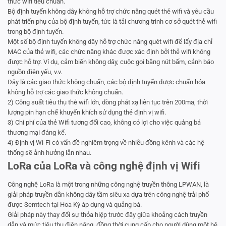
thức wifi tiêu chuẩn.
Bộ định tuyến không dây không hỗ trợ chức năng quét thẻ wifi và yêu cầu
phát triển phụ của bộ định tuyến, tức là tải chương trình cơ sở quét thẻ wifi
trong bộ định tuyến.
Một số bộ định tuyến không dây hỗ trợ chức năng quét wifi để lấy địa chỉ
MAC của thẻ wifi, các chức năng khác được xác định bởi thẻ wifi không
được hỗ trợ. Ví dụ, cảm biến không dây, cuộc gọi bằng nút bấm, cảnh báo
nguồn điện yếu, v.v.
Đây là các giao thức không chuẩn, các bộ định tuyến được chuẩn hóa
không hỗ trợ các giao thức không chuẩn.
2) Công suất tiêu thụ thẻ wifi lớn, dòng phát xạ liên tục trên 200ma, thời
lượng pin hạn chế khuyến khích sử dụng thẻ định vị wifi.
3) Chi phí của thẻ Wifi tương đối cao, không có lợi cho việc quảng bá
thương mại đáng kể.
4) Định vị Wi-Fi có vấn đề nghiêm trọng về nhiễu đồng kênh và các hệ
thống sẽ ảnh hưởng lẫn nhau.
LoRa của LoRa và công nghệ định vị Wifi
Công nghệ LoRa là một trong những công nghệ truyền thông LPWAN, là
giải pháp truyền dẫn không dây tầm siêu xa dựa trên công nghệ trải phổ
được Semtech tại Hoa Kỳ áp dụng và quảng bá.
Giải pháp này thay đổi sự thỏa hiệp trước đây giữa khoảng cách truyền
dẫn và mức tiêu thụ điện năng, đồng thời cung cấp cho người dùng một hệ