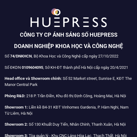
CÔNG TY CP ÁNH SÁNG SỐ HUEPRESS
DOANH NGHIỆP KHOA HỌC VÀ CÔNG NGHỆ
Số
74/DNKHCN
, Bộ Khoa Học và Công Nghệ cấp ngày 27/10/2022
Số ĐKDN
0109604095
, Sở KH-ĐT thành phố Hà Nội cấp ngày 20/4/2021
Head office và Showroom chính:
Số 52 Market street, Sunrise E, KĐT The
Manor Central Park
Phòng R&D:
218 P. Trần Điền, Khu đô thị Định Công, Hoàng Mai, Hà Nội
Showroom 1:
Liền kề B4-31 KĐT Vinhomes Gardenia, P. Hàm Nghi, Nam
Từ Liêm, Hà Nội
Showroom 2:
Số 130 Khuất Duy Tiến, Nhân Chính, Thanh Xuân, Hà Nội
Showroom 3:
Tòa quản lý - Khu CNC Láng Hòa Lạc, Thạch Thất, Hà Nội