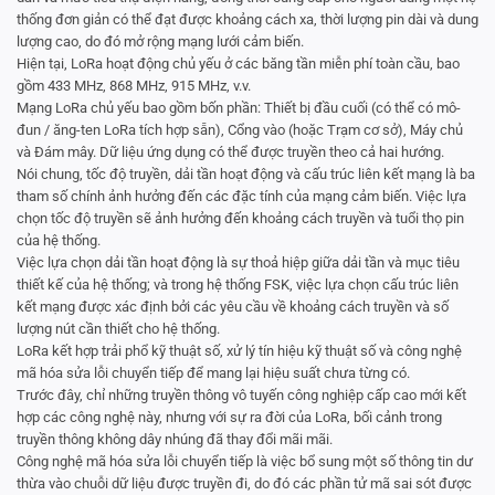
thống đơn giản có thể đạt được khoảng cách xa, thời lượng pin dài và dung
lượng cao, do đó mở rộng mạng lưới cảm biến.
Hiện tại, LoRa hoạt động chủ yếu ở các băng tần miễn phí toàn cầu, bao
gồm 433 MHz, 868 MHz, 915 MHz, v.v.
Mạng LoRa chủ yếu bao gồm bốn phần: Thiết bị đầu cuối (có thể có mô-
đun / ăng-ten LoRa tích hợp sẵn), Cổng vào (hoặc Trạm cơ sở), Máy chủ
và Đám mây. Dữ liệu ứng dụng có thể được truyền theo cả hai hướng.
Nói chung, tốc độ truyền, dải tần hoạt động và cấu trúc liên kết mạng là ba
tham số chính ảnh hưởng đến các đặc tính của mạng cảm biến. Việc lựa
chọn tốc độ truyền sẽ ảnh hưởng đến khoảng cách truyền và tuổi thọ pin
của hệ thống.
Việc lựa chọn dải tần hoạt động là sự thoả hiệp giữa dải tần và mục tiêu
thiết kế của hệ thống; và trong hệ thống FSK, việc lựa chọn cấu trúc liên
kết mạng được xác định bởi các yêu cầu về khoảng cách truyền và số
lượng nút cần thiết cho hệ thống.
LoRa kết hợp trải phổ kỹ thuật số, xử lý tín hiệu kỹ thuật số và công nghệ
mã hóa sửa lỗi chuyển tiếp để mang lại hiệu suất chưa từng có.
Trước đây, chỉ những truyền thông vô tuyến công nghiệp cấp cao mới kết
hợp các công nghệ này, nhưng với sự ra đời của LoRa, bối cảnh trong
truyền thông không dây nhúng đã thay đổi mãi mãi.
Công nghệ mã hóa sửa lỗi chuyển tiếp là việc bổ sung một số thông tin dư
thừa vào chuỗi dữ liệu được truyền đi, do đó các phần tử mã sai sót được