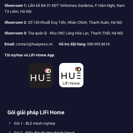
Showroom 1:
Liền kề B4-31 KĐT Vinhomes Gardenia, P. Hàm Nghi, Nam
Từ Liêm, Hà Nội
Showroom 2:
Số 130 Khuất Duy Tiến, Nhân Chính, Thanh Xuân, Hà Nội
Showroom 3:
Tòa quản lý - Khu CNC Láng Hòa Lạc, Thạch Thất, Hà Nội
Email:
contact@huepress.vn
Hỗ trợ đặt hàng
: 088.999.8618
Tải myHue và LiFi-Home App
:
Gói giải pháp LiFi Home
Gói 1 - BLE mesh myHue
Gói 2 - Biến đèn thường thành Smart