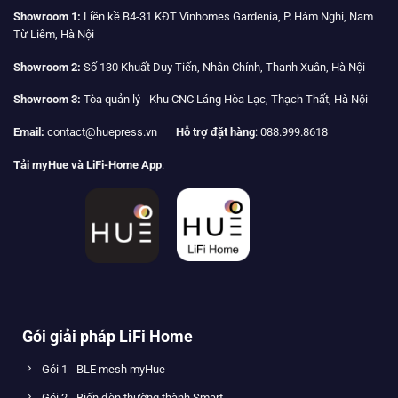
Showroom 1:
Liền kề B4-31 KĐT Vinhomes Gardenia, P. Hàm Nghi, Nam
Từ Liêm, Hà Nội
Showroom 2:
Số 130 Khuất Duy Tiến, Nhân Chính, Thanh Xuân, Hà Nội
Showroom 3:
Tòa quản lý - Khu CNC Láng Hòa Lạc, Thạch Thất, Hà Nội
Email:
contact@huepress.vn
Hỗ trợ đặt hàng
: 088.999.8618
Tải myHue và LiFi-Home App
:
Gói giải pháp LiFi Home
Gói 1 - BLE mesh myHue
Gói 2 - Biến đèn thường thành Smart