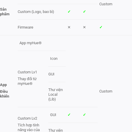
Custom
Sản
Custom (Logo, bao bì)
✓
✓
phẩm
Firmware
✕
✕
✓
App myHue®
Icon
Custom Lv1
GUI
Thay đổi từ
myHue®
App
Thư viện
Custom
Điều
Local
khiển
(Lib)
GUI
✓
✓
Custom Lv2
Tích hợp tính
năng vào của
Thư viện