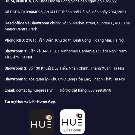
Số
74/DNKHCN
, Bộ Khoa Học và Công Nghệ cấp ngày 27/10/2022
Số ĐKDN
0109604095
, Sở KH-ĐT thành phố Hà Nội cấp ngày 20/4/2021
Head office và Showroom chính:
Số 52 Market street, Sunrise E, KĐT The
Manor Central Park
Phòng R&D:
218 P. Trần Điền, Khu đô thị Định Công, Hoàng Mai, Hà Nội
Showroom 1:
Liền kề B4-31 KĐT Vinhomes Gardenia, P. Hàm Nghi, Nam
Từ Liêm, Hà Nội
Showroom 2:
Số 130 Khuất Duy Tiến, Nhân Chính, Thanh Xuân, Hà Nội
Showroom 3:
Tòa quản lý - Khu CNC Láng Hòa Lạc, Thạch Thất, Hà Nội
Email:
contact@huepress.vn
Hỗ trợ đặt hàng
: 088.999.8618
Tải myHue và LiFi-Home App
: