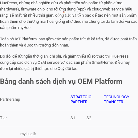
Skip
HuePress, những nhà nghiên cứu và phát triển sản phẩm từ phần cứng
to
(hardware), firmware chip, cho tới ứng dụng (App) và cloud/web service hiểu
content
rằng, sẽ mất rất nhiều thời gian, công sức và tiền bạc để tạo nên một sản phẩm
hoàn thiện cho thương mại hóa, giống như điều mà chúng tôi đã làm đối với các
sản phẩm myHue.
Toàn bộ IoT Platform, bao gồm các sản phẩm trí tuệ kể trên, đã được phát triển
hoàn thiện và được thị trường đón nhận.
Do đó, để rút ngắn thời gian, chi phí, và giảm thiểu rủi ro thực thi, HuePress
cung cấp các dịch vụ OEM service với các sản phẩm SmartHome. Điều này
đem lại nhiều giá trị thiết tực cho Quý đối tác.
Bảng danh sách dịch vụ OEM Platform
STRATEGIC
TECHNOLOGY
Partnership
PARTNER
TRANSFER
Tier
S1
S2
myHue®