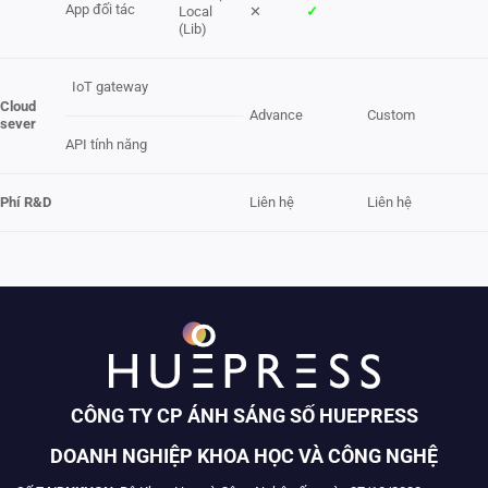
App đối tác
Local
✕
✓
(Lib)
IoT gateway
Cloud
Advance
Custom
sever
API tính năng
Phí
R&D
Liên hệ
Liên hệ
CÔNG TY CP ÁNH SÁNG SỐ HUEPRESS
DOANH NGHIỆP KHOA HỌC VÀ CÔNG NGHỆ