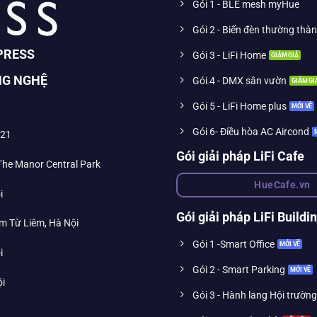
Gói 1 - BLE mesh myHue
Gói 2 - Biến đèn thường thà
PRESS
Gói 3 - LiFi Home
NG NGHỆ
Gói 4 - DMX sân vườn
Gói 5 - LiFi Home plus
Gói 6- Điều hòa AC Aircond
021
Gói giải pháp LiFi Cafe
 The Manor Central Park
HueCafe.vn
i
Gói giải pháp LiFi Buildi
m Từ Liêm, Hà Nội
Gói 1 -Smart Office
i
Gói 2 - Smart Parking
ội
Gói 3 - Hành lang Hội trường