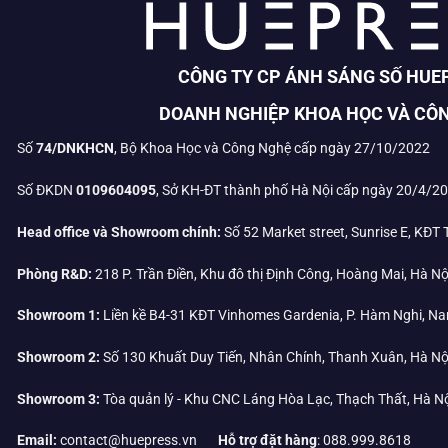
CÔNG TY CP ÁNH SÁNG SỐ HUE
DOANH NGHIỆP KHOA HỌC VÀ CÔ
Số
74/DNKHCN
, Bộ Khoa Học và Công Nghệ cấp ngày 27/10/2022
Số ĐKDN
0109604095
, Sở KH-ĐT thành phố Hà Nội cấp ngày 20/4/2
Head office và Showroom chính:
Số 52 Market street, Sunrise E, KĐT
Phòng R&D:
218 P. Trần Điền, Khu đô thị Định Công, Hoàng Mai, Hà Nộ
Showroom 1:
Liền kề B4-31 KĐT Vinhomes Gardenia, P. Hàm Nghi, Na
Showroom 2:
Số 130 Khuất Duy Tiến, Nhân Chính, Thanh Xuân, Hà Nộ
Showroom 3:
Tòa quản lý - Khu CNC Láng Hòa Lạc, Thạch Thất, Hà N
Email:
contact@huepress.vn
Hỗ trợ đặt hàng
: 088.999.8618