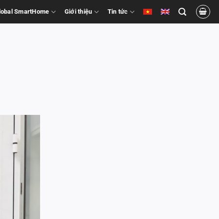
Global SmartHome
Giới thiệu
Tin tức