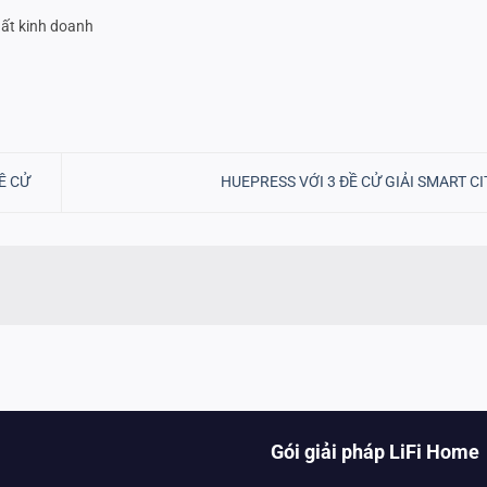
ất kinh doanh
Ề CỬ
HUEPRESS VỚI 3 ĐỀ CỬ GIẢI SMART C
Gói giải pháp LiFi Home