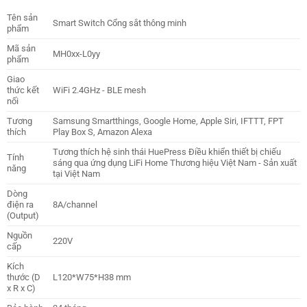
Tên sản
Smart Switch Cổng sắt thông minh
phẩm
Mã sản
MH0xx-L0yy
phẩm
Giao
thức kết
WiFi 2.4GHz - BLE mesh
nối
Tương
Samsung Smartthings, Google Home, Apple Siri, IFTTT, FPT
thích
Play Box S, Amazon Alexa
Tương thích hệ sinh thái HuePress Điều khiển thiết bị chiếu
Tính
sáng qua ứng dụng LiFi Home Thương hiệu Việt Nam - Sản xuất
năng
tại Việt Nam
Dòng
điện ra
8A/channel
(Output)
Nguồn
220V
cấp
Kích
thước (D
L120*W75*H38 mm
x R x C)