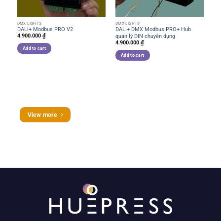
DMX LIGHTS
DMX LIGHTS
DM
DALI+ Modbus PRO V2
DALI+ DMX Modbus PRO+ Hub
RS
4.900.000
₫
quản lý DIN chuyên dụng
và
4.900.000
₫
2.
Add to cart
Add to cart
View more