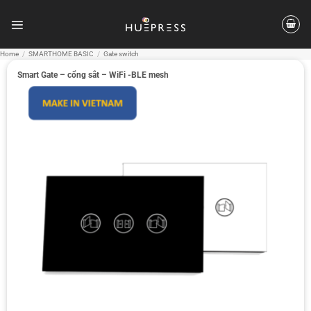
Skip
to
content
Home
/
SMARTHOME BASIC
/
Gate switch
Smart Gate – cổng sắt – WiFi -BLE mesh