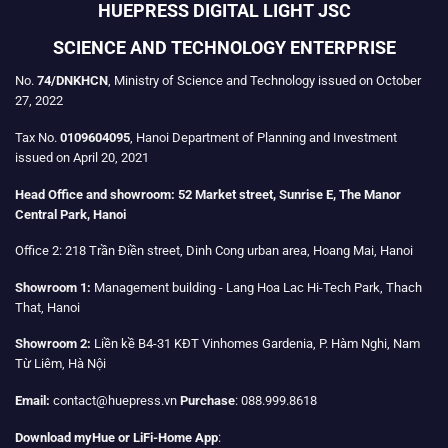
HUEPRESS DIGITAL LIGHT JSC
SCIENCE AND TECHNOLOGY ENTERPRISE
No.
74/DNKHCN
, Ministry of Science and Technology issued on October
27, 2022
Tax No.
0109604095
, Hanoi Department of Planning and Investment
issued on April 20, 2021
Head Office and showroom:
52 Market street, Sunrise E, The Manor
Central Park, Hanoi
Office 2:
218 Trần Điền street, Dinh Cong urban area, Hoang Mai, Hanoi
Showroom 1:
Management building - Lang Hoa Lac Hi-Tech Park, Thach
That, Hanoi
Showroom 2:
Liền kề B4-31 KĐT Vinhomes Gardenia, P. Hàm Nghi, Nam
Từ Liêm, Hà Nội
Email:
contact@huepress.vn
Purchase
: 088.999.8618
Download myHue or LiFi-Home App
: