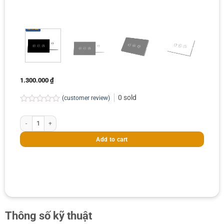
1.300.000
₫
0
sold
(customer review)
Rated
0.0
Smart Gate - cổng sắt - WiFi -BLE mesh quantity
out
of
Add to cart
5
Thông số kỹ thuật