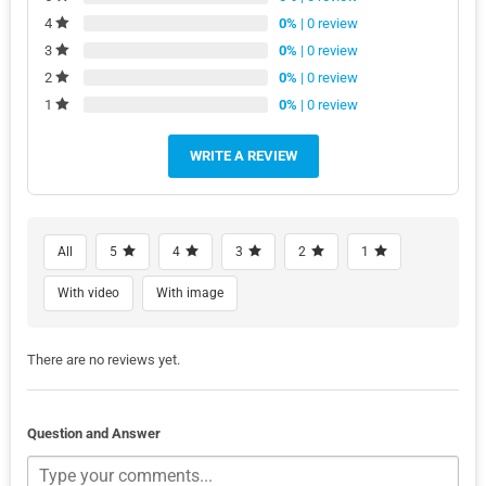
0%
| 0 review
4
0%
| 0 review
3
0%
| 0 review
2
0%
| 0 review
1
WRITE A REVIEW
All
5
4
3
2
1
With video
With image
There are no reviews yet.
Question and Answer