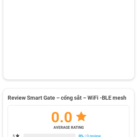
Review Smart Gate – cổng sắt – WiFi -BLE mesh
0.0
AVERAGE RATING
0%
| 0 review
5