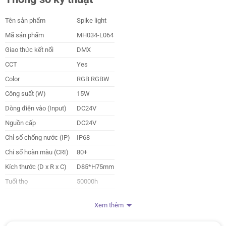
Tên sản phẩm
Spike light
Mã sản phẩm
MH034-L064
Giao thức kết nối
DMX
CCT
Yes
Color
RGB RGBW
Công suất (W)
15W
Dòng điện vào (Input)
DC24V
Nguồn cấp
DC24V
Chỉ số chống nước (IP)
IP68
Chỉ số hoàn màu (CRI)
80+
Kích thước (D x R x C)
D85*H75mm
Tuổi thọ
50000h
Nhà sản xuất
HuePress
Xem thêm