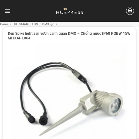
Skip
to
content
Home
/
HUE SMART LEDS
/
DMX lights
Đèn Spike light sân vườn cảnh quan DMX – Chống nước IP68 RGBW 15W
MH034-L064