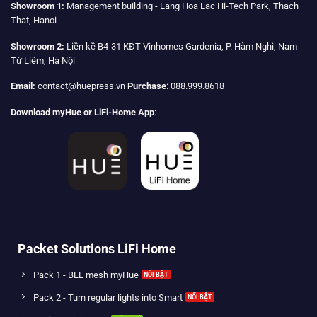
Showroom 1:
Management building - Lang Hoa Lac Hi-Tech Park, Thach
That, Hanoi
Showroom 2:
Liền kề B4-31 KĐT Vinhomes Gardenia, P. Hàm Nghi, Nam
Từ Liêm, Hà Nội
Email:
contact@huepress.vn
Purchase
: 088.999.8618
Download myHue or LiFi-Home App
:
Packet Solutions LiFi Home
Pack 1 - BLE mesh myHue
Pack 2 - Turn regular lights into Smart