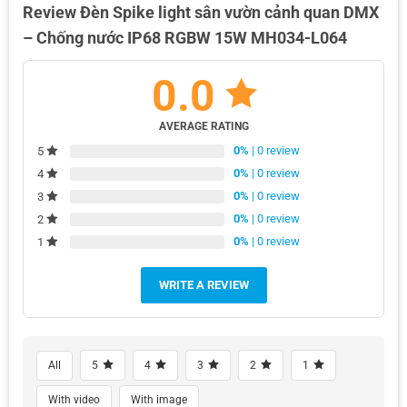
Review Đèn Spike light sân vườn cảnh quan DMX
– Chống nước IP68 RGBW 15W MH034-L064
0.0
AVERAGE RATING
0%
| 0 review
5
0%
| 0 review
4
0%
| 0 review
3
0%
| 0 review
2
0%
| 0 review
1
WRITE A REVIEW
All
5
4
3
2
1
With video
With image