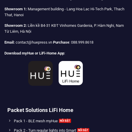
Showroom 1:
Management building - Lang Hoa Lac Hi-Tech Park, Thach
That, Hanoi
Showroom 2:
Liền kề B4-31 KĐT Vinhomes Gardenia, P. Hàm Nghi, Nam
Từ Liêm, Hà Nội
Email:
contact@huepress.vn
Purchase
: 088.999.8618
Download myHue or LiFi-Home App
:
Packet Solutions LiFi Home
Pack 1 - BLE mesh myHue
Pack 2 - Turn regular lights into Smart