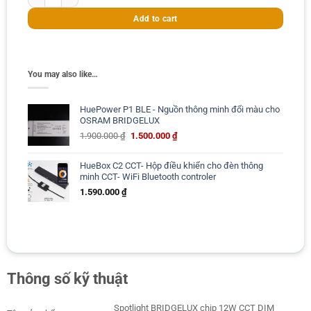
Add to cart
You may also like…
HuePower P1 BLE - Nguồn thông minh đổi màu cho
OSRAM BRIDGELUX
Original
Current
1.900.000
₫
1.500.000
₫
price
price
was:
is:
HueBox C2 CCT- Hộp điều khiển cho đèn thông
1.900.000 ₫.
1.500.000 ₫.
minh CCT- WiFi Bluetooth controler
1.590.000
₫
Thông số kỹ thuật
Spotlight BRIDGELUX chip 12W CCT DIM