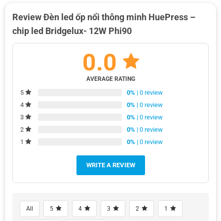
Review Đèn led ốp nổi thông minh HuePress –
chip led Bridgelux- 12W Phi90
0.0
AVERAGE RATING
0%
| 0 review
5
0%
| 0 review
4
0%
| 0 review
3
0%
| 0 review
2
0%
| 0 review
1
WRITE A REVIEW
All
5
4
3
2
1