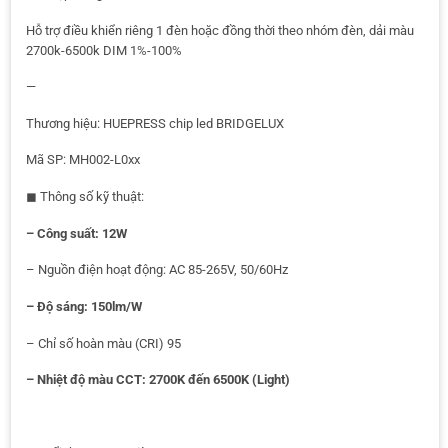
Hỗ trợ điều khiển riêng 1 đèn hoặc đồng thời theo nhóm đèn, dải màu
2700k-6500k DIM 1%-100%
—
Thương hiệu: HUEPRESS chip led BRIDGELUX
Mã SP: MH002-L0xx
◼ Thông số kỹ thuật:
– Công suất: 12W
– Nguồn điện hoạt động: AC 85-265V, 50/60Hz
– Độ sáng: 150lm/W
– Chỉ số hoàn màu (CRI) 95
– Nhiệt độ màu CCT: 2700K đến 6500K (Light)