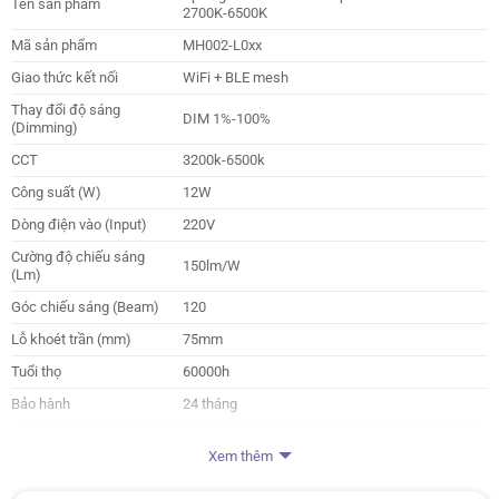
Tên sản phẩm
2700K-6500K
Mã sản phẩm
MH002-L0xx
Giao thức kết nối
WiFi + BLE mesh
Thay đổi độ sáng
DIM 1%-100%
(Dimming)
CCT
3200k-6500k
Công suất (W)
12W
Dòng điện vào (Input)
220V
Cường độ chiếu sáng
150lm/W
(Lm)
Góc chiếu sáng (Beam)
120
Lỗ khoét trần (mm)
75mm
Tuổi thọ
60000h
Bảo hành
24 tháng
Nhà sản xuất
HuePress
Xem thêm