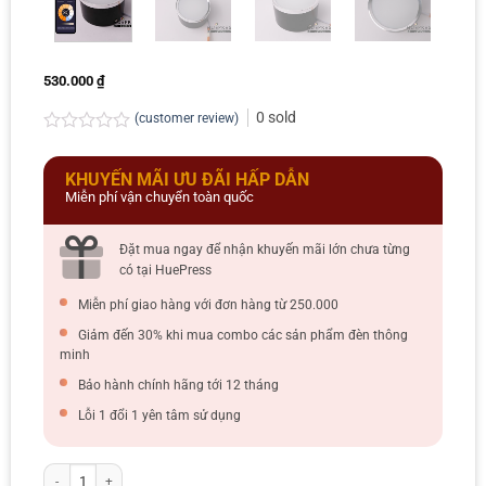
530.000
₫
0
sold
(customer review)
Rated
0.0
KHUYẾN MÃI ƯU ĐÃI HẤP DẪN
out
of
Miễn phí vận chuyển toàn quốc
5
Đặt mua ngay để nhận khuyến mãi lớn chưa từng
có tại HuePress
Miễn phí giao hàng với đơn hàng từ 250.000
Giảm đến 30% khi mua combo các sản phẩm đèn thông
minh
Bảo hành chính hãng tới 12 tháng
Lỗi 1 đổi 1 yên tâm sử dụng
Đèn led ốp nổi thông minh HuePress - chip led Bridgelux- 12W Phi90 quanti