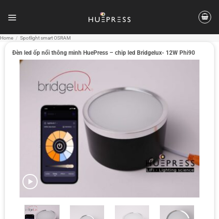
Skip
to
content
Home
/
Spotlight smart OSRAM
Đèn led ốp nổi thông minh HuePress – chip led Bridgelux- 12W Phi90