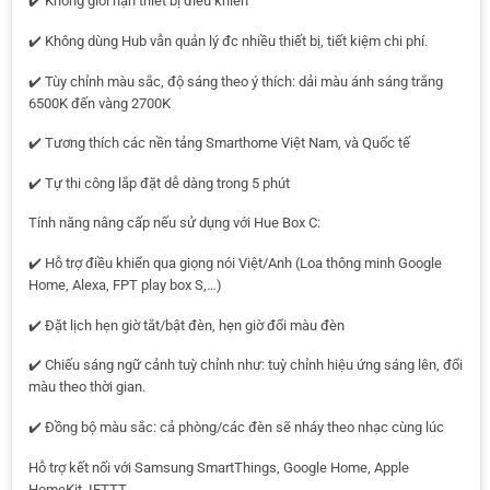
✔️ Không giới hạn thiết bị điều khiển
✔️ Không dùng Hub vẫn quản lý đc nhiều thiết bị, tiết kiệm chi phí.
✔️ Tùy chỉnh màu sắc, độ sáng theo ý thích: dải màu ánh sáng trắng
6500K đến vàng 2700K
✔️ Tương thích các nền tảng Smarthome Việt Nam, và Quốc tế
✔️ Tự thi công lắp đặt dễ dàng trong 5 phút
Tính năng nâng cấp nếu sử dụng với Hue Box C:
✔️ Hỗ trợ điều khiển qua giọng nói Việt/Anh (Loa thông minh Google
Home, Alexa, FPT play box S,…)
✔️ Đặt lịch hẹn giờ tắt/bật đèn, hẹn giờ đổi màu đèn
✔️ Chiếu sáng ngữ cảnh tuỳ chỉnh như: tuỳ chỉnh hiệu ứng sáng lên, đổi
màu theo thời gian.
✔️ Đồng bộ màu sắc: cả phòng/các đèn sẽ nháy theo nhạc cùng lúc
Hỗ trợ kết nối với Samsung SmartThings, Google Home, Apple
HomeKit, IFTTT.