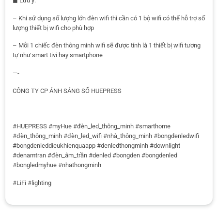
◼ Lưu ý:
– Khi sử dụng số lượng lớn đèn wifi thì cần có 1 bộ wifi có thể hỗ trợ số
lượng thiết bị wifi cho phù hợp
– Mỗi 1 chiếc đèn thông minh wifi sẽ được tính là 1 thiết bị wifi tương
tự như smart tivi hay smartphone
—-
CÔNG TY CP ÁNH SÁNG SỐ HUEPRESS
#HUEPRESS #myHue #đèn_led_thông_minh #smarthome
#đèn_thông_minh #đèn_led_wifi #nhà_thông_minh #bongdenledwifi
#bongdenleddieukhienquaapp #denledthongminh #downlight
#denamtran #đèn_âm_trần #denled #bongden #bongdenled
#bongledmyhue #nhathongminh
#LiFi #lighting